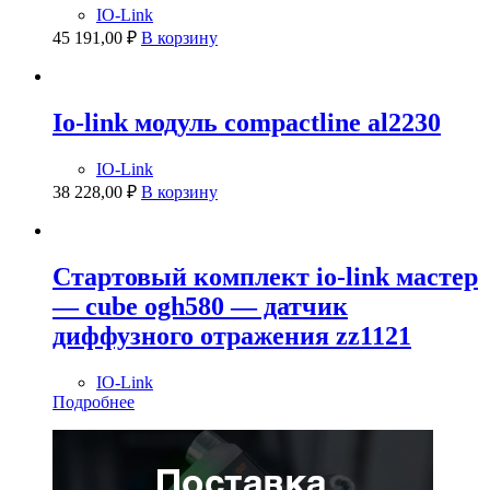
IO-Link
45 191,00
₽
В корзину
Io-link модуль compactline al2230
IO-Link
38 228,00
₽
В корзину
Стартовый комплект io-link мастер
— cube ogh580 — датчик
диффузного отражения zz1121
IO-Link
Подробнее