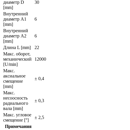
диаметр D
30
[mm]
Внутренний
диаметр А1
6
[mm]
Внутренний
диаметр А2
6
[mm]
Длина L [mm]
22
Макс. оборот,
механический
12000
[U/min]
Макс.
аксиальное
± 0,4
смещение
[mm]
Макс.
несоосность
± 0,3
радиального
вала [mm]
Макс. угловое
± 2,5
смещение [°]
Примечания