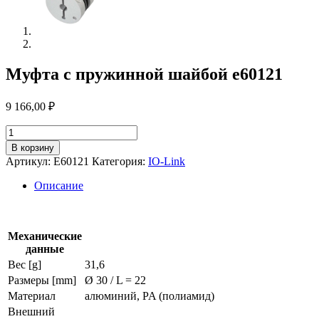
Муфта с пружинной шайбой e60121
9 166,00
₽
Количество
товара
В корзину
Муфта
Артикул:
E60121
Категория:
IO-Link
с
пружинной
Описание
шайбой
e60121
Механические
данные
Вес [g]
31,6
Размеры [mm]
Ø 30 / L = 22
Материал
алюминий, PA (полиамид)
Внешний