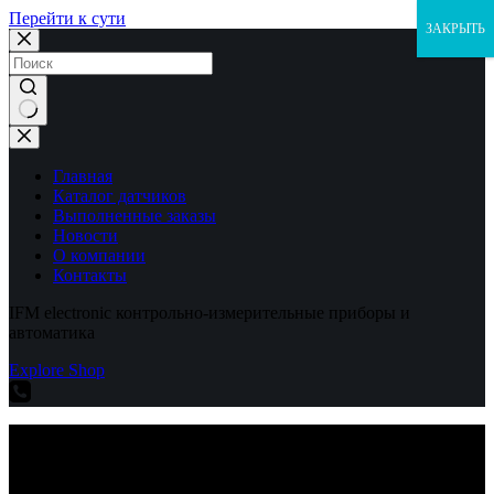
Перейти к сути
ЗАКРЫТЬ
Ничего
не
найдено
Главная
Каталог датчиков
Выполненные заказы
Новости
О компании
Контакты
IFM electronic контрольно-измерительные приборы и
автоматика
Explore Shop
IFM electronic контрольно-измерительные приборы и
автоматика