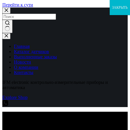
Перейти к сути
ЗАКРЫТЬ
Ничего
не
найдено
Главная
Каталог датчиков
Выполненные заказы
Новости
О компании
Контакты
IFM electronic контрольно-измерительные приборы и
автоматика
Explore Shop
IFM electronic контрольно-измерительные приборы и
автоматика