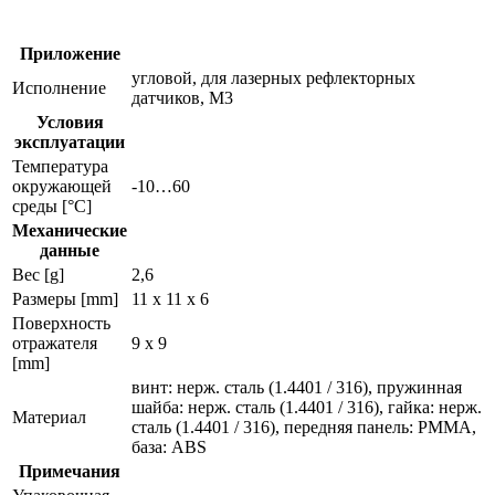
датчиков
e20991
Приложение
угловой, для лазерных рефлекторных
Исполнение
датчиков, M3
Условия
эксплуатации
Температура
окружающей
-10…60
среды [°C]
Механические
данные
Вес [g]
2,6
Размеры [mm]
11 x 11 x 6
Поверхность
отражателя
9 x 9
[mm]
винт: нерж. сталь (1.4401 / 316), пружинная
шайба: нерж. сталь (1.4401 / 316), гайка: нерж.
Материал
сталь (1.4401 / 316), передняя панель: PMMA,
база: ABS
Примечания