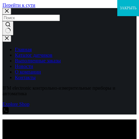
Перейти к сути
ЗАКРЫТЬ
Ничего
не
найдено
Главная
Каталог датчиков
Выполненные заказы
Новости
О компании
Контакты
IFM electronic контрольно-измерительные приборы и
автоматика
Explore Shop
IFM electronic контрольно-измерительные приборы и
автоматика