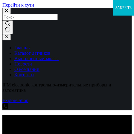
Перейти к сути
ЗАКРЫТЬ
Ничего
не
найдено
Главная
Каталог датчиков
Выполненные заказы
Новости
О компании
Контакты
IFM electronic контрольно-измерительные приборы и
автоматика
Explore Shop
IFM electronic контрольно-измерительные приборы и
автоматика