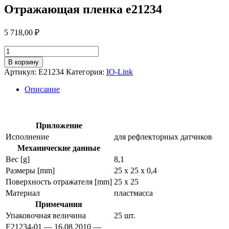
Отражающая пленка e21234
5 718,00
₽
Количество
товара
В корзину
Отражающая
Артикул:
E21234
Категория:
IO-Link
пленка
e21234
Описание
Приложение
Исполнение
для рефлекторных датчиков
Механические данные
Вес [g]
8,1
Размеры [mm]
25 x 25 x 0,4
Поверхность отражателя [mm]
25 x 25
Материал
пластмасса
Примечания
Упаковочная величина
25 шт.
E21234-01 — 16.08.2010 —