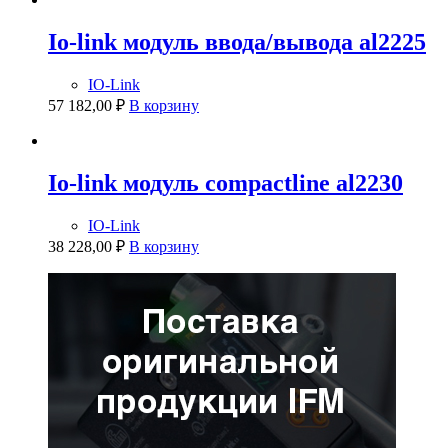
Io-link модуль ввода/вывода al2225
IO-Link
57 182,00
₽
В корзину
Io-link модуль compactline al2230
IO-Link
38 228,00
₽
В корзину