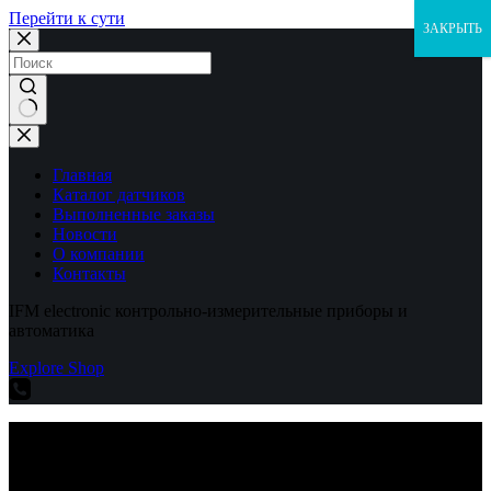
Перейти к сути
ЗАКРЫТЬ
Ничего
не
найдено
Главная
Каталог датчиков
Выполненные заказы
Новости
О компании
Контакты
IFM electronic контрольно-измерительные приборы и
автоматика
Explore Shop
IFM electronic контрольно-измерительные приборы и
автоматика