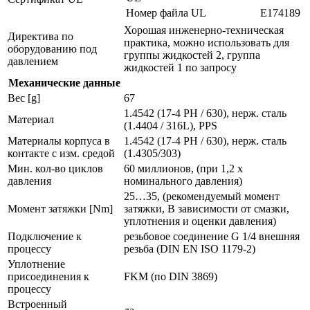
Номер файла UL
E174189
Хорошая инженерно-техническая
Директива по
практика, можно использовать для
оборудованию под
группы жидкостей 2, группа
давлением
жидкостей 1 по запросу
Механические данные
Вес [g]
67
1.4542 (17-4 PH / 630), нерж. сталь
Материал
(1.4404 / 316L), PPS
Материалы корпуса в
1.4542 (17-4 PH / 630), нерж. сталь
контакте с изм. средой
(1.4305/303)
Мин. кол-во циклов
60 миллионов, (при 1,2 х
давления
номинального давления)
25…35, (рекомендуемый момент
Момент затяжки [Nm]
затяжки, В зависимости от смазки,
уплотнения и оценки давления)
Подключение к
резьбовое соединение G 1/4 внешняя
процессу
резьба (DIN EN ISO 1179-2)
Уплотнение
присоединения к
FKM (по DIN 3869)
процессу
Встроенный