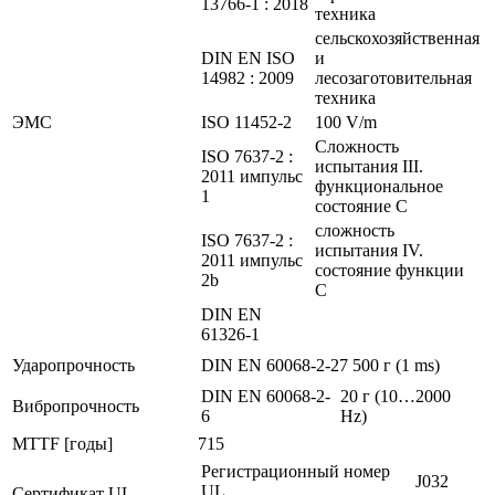
13766-1 : 2018
техника
сельскохозяйственная
DIN EN ISO
и
14982 : 2009
лесозаготовительная
техника
ЭMC
ISO 11452-2
100 V/m
Сложность
ISO 7637-2 :
испытания III.
2011 импульс
функциональное
1
состояние C
сложность
ISO 7637-2 :
испытания IV.
2011 импульс
состояние функции
2b
C
DIN EN
61326-1
Ударопрочность
DIN EN 60068-2-27
500 г (1 ms)
DIN EN 60068-2-
20 г (10…2000
Вибропрочность
6
Hz)
MTTF [годы]
715
Регистрационный номер
J032
UL
Сертификат UL