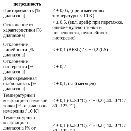
погрешность
Повторяемость [%
< ± 0,05, (при изменениях
диапазона]
температуры < 10 K)
< ± 0,5, (вкл. дрейф при перетяжке,
Отклонение от
ошибке нулевой точки и
характеристики [%
погрешности, нелинейность,
диапазона]
гистерезис)
Отклонение
линейности [%
< ± 0,1 (BFSL) / < ± 0,2 (LS)
диапазона]
Отклонение
гистерезиса [%
< ± 0,2
диапазона]
Долговременная
стабильность [%
< ± 0,1, (за 6 месяцев)
диапазона]
Температурный
коэффициент нулевой
< ± 0,1 (0...80 °C), < ± 0,2 (-40...0 °C /
точки [% от диапазона
80...125 °C)
измерения / 10 K]
Температурный
коэффициент
< ± 0,1 (0...80 °C), < ± 0,2 (-40...0 °C /
диапазона [% от
80...125 °C)