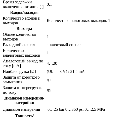
Время задержки
0,1
включения питания [s]
Входы/выходы
Количество входов и
Количество аналоговых выходов: 1
выходов
Выходы
Общее количество
1
выходов
Выходной сигнал
аналоговый сигнал
Количество
1
аналоговых выходов
Аналоговый выход по
4…20
току [mA]
Наиб.нагрузка [Ω]
(Ub — 8 V) / 21,5 mA
Защита от короткого
да
замыкания
Защита от перегрузок
да
по току
Диапазон измерения/
настройки
Диапазон измерения
0…25 bar
0…360 psi
0…2,5 MPa
Точность/