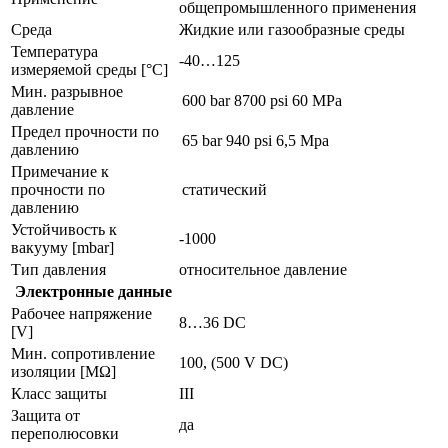
общепромышленного применения
Среда
Жидкие или газообразные среды
Температура
-40…125
измеряемой среды [°C]
Мин. разрывное
600 bar
8700 psi
60 MPa
давление
Предел прочности по
65 bar
940 psi
6,5 Mpa
давлению
Примечание к
прочности по
статический
давлению
Устойчивость к
-1000
вакууму [mbar]
Тип давления
относительное давление
Электронные данные
Рабочее напряжение
8…36 DC
[V]
Мин. сопротивление
100, (500 V DC)
изоляции [MΩ]
Класс защиты
III
Защита от
да
переполюсовки