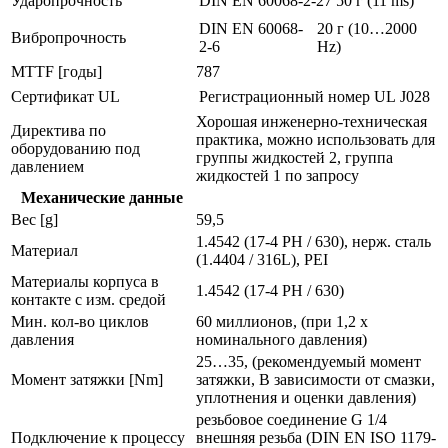
Ударопрочность
DIN EN 60068-2-27
50 г (11 ms)
DIN EN 60068-
20 г (10…2000
Вибропрочность
2-6
Hz)
MTTF [годы]
787
Сертификат UL
Регистрационный номер UL
J028
Хорошая инженерно-техническая
Директива по
практика, можно использовать для
оборудованию под
группы жидкостей 2, группа
давлением
жидкостей 1 по запросу
Механические данные
Вес [g]
59,5
1.4542 (17-4 PH / 630), нерж. сталь
Материал
(1.4404 / 316L), PEI
Материалы корпуса в
1.4542 (17-4 PH / 630)
контакте с изм. средой
Мин. кол-во циклов
60 миллионов, (при 1,2 х
давления
номинального давления)
25…35, (рекомендуемый момент
Момент затяжки [Nm]
затяжки, В зависимости от смазки,
уплотнения и оценки давления)
резьбовое соединение G 1/4
Подключение к процессу
внешняя резьба (DIN EN ISO 1179-