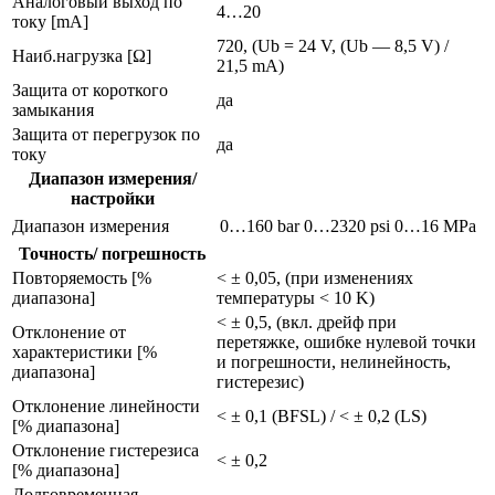
Аналоговый выход по
4…20
току [mA]
720, (Ub = 24 V, (Ub — 8,5 V) /
Наиб.нагрузка [Ω]
21,5 mA)
Защита от короткого
да
замыкания
Защита от перегрузок по
да
току
Диапазон измерения/
настройки
Диапазон измерения
0…160 bar
0…2320 psi
0…16 MPa
Точность/ погрешность
Повторяемость [%
< ± 0,05, (при изменениях
диапазона]
температуры < 10 K)
< ± 0,5, (вкл. дрейф при
Отклонение от
перетяжке, ошибке нулевой точки
характеристики [%
и погрешности, нелинейность,
диапазона]
гистерезис)
Отклонение линейности
< ± 0,1 (BFSL) / < ± 0,2 (LS)
[% диапазона]
Отклонение гистерезиса
< ± 0,2
[% диапазона]
Долговременная