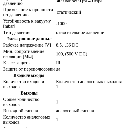
400 bar
5800 psi
40 Mpa
давлению
Примечание к прочности
статический
по давлению
Устойчивость к вакууму
-1000
[mbar]
Тип давления
относительное давление
Электронные данные
Рабочее напряжение [V]
8,5…36 DC
Мин. сопротивление
100, (500 V DC)
изоляции [MΩ]
Класс защиты
III
Защита от переполюсовки
да
Входы/выходы
Количество входов и
Количество аналоговых выходов:
выходов
1
Выходы
Общее количество
1
выходов
Выходной сигнал
аналоговый сигнал
Количество аналоговых
1
выходов