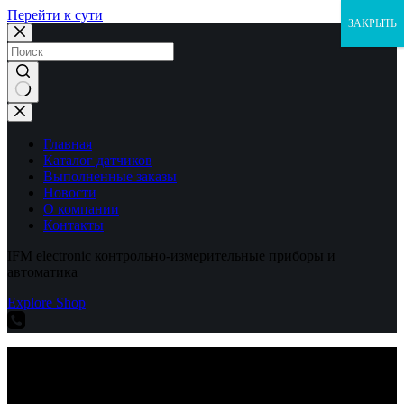
Перейти к сути
ЗАКРЫТЬ
Ничего
не
найдено
Главная
Каталог датчиков
Выполненные заказы
Новости
О компании
Контакты
IFM electronic контрольно-измерительные приборы и
автоматика
Explore Shop
IFM electronic контрольно-измерительные приборы и
автоматика