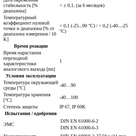
стабильность [%
< ± 0,1, (за 6 месяцев)
диапазона]
Температурный
коэффициент нулевой
< 0,1 (-25...90 °C) / < 0,2 (-40...-25
точки и диапазона [% от
°C)
диапазона измерения / 10
K]
Время реакции
Время нарастания
переходной
1
характеристики
аналогового выхода [ms]
Условия эксплуатации
Температура окружающей
-40…90
среды [°C]
Температура хранения
-40…100
[°C]
Степень защиты
IP 67, IP 69K
Испытания / одобрения
DIN EN 61000-6-2
ЭMC
DIN EN 61000-6-3