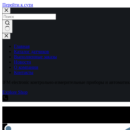
Перейти к сути
Ничего
не
найдено
Главная
Каталог датчиков
Выполненные заказы
Новости
О компании
Контакты
IFM electronic контрольно-измерительные приборы и автоматик
Explore Shop
IFM electronic контрольно-измерительные приборы и автоматик