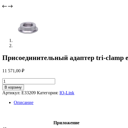
Присоединительный адаптер tri-clamp 
11 571,00
₽
Количество
товара
В корзину
Присоединительный
Артикул:
E33209
Категория:
IO-Link
адаптер
tri-
Описание
clamp
e33209
Приложение