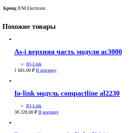
Бренд
IFM Electronic
Похожие товары
As-i верхняя часть модуля ac3000
IO-Link
1 681,00
₽
В корзину
Io-link модуль compactline al2230
IO-Link
38 228,00
₽
В корзину