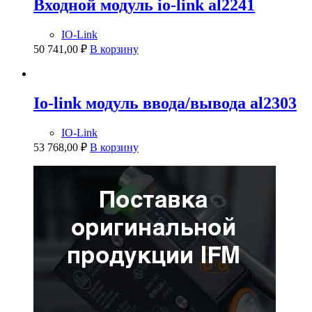
Входной модуль io-link al2241
IO-Link
50 741,00
₽
В корзину
Io-link модуль ввода/вывода al2303
IO-Link
53 768,00
₽
В корзину