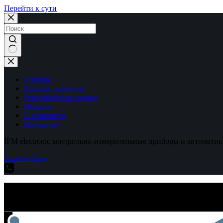
Перейти к сути
Ничего
не
найдено
Главная
Каталог датчиков
Выполненные заказы
Новости
О компании
Контакты
IFM electronic контрольно-измерительные приборы и автоматик
Explore Shop
IFM electronic контрольно-измерительные приборы и автоматик