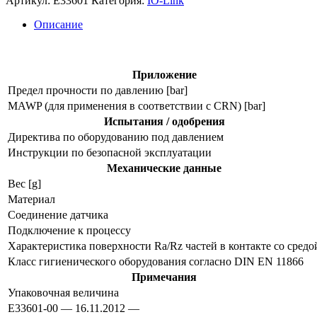
Артикул:
E33601
Категория:
IO-Link
адаптер
tri-
Описание
clamp
e33601
Приложение
Предел прочности по давлению [bar]
MAWP (для применения в соответствии с CRN) [bar]
Испытания / одобрения
Директива по оборудованию под давлением
Инструкции по безопасной эксплуатации
Механические данные
Вес [g]
Материал
Соединение датчика
Подключение к процессу
Характеристика поверхности Ra/Rz частей в контакте со средо
Класс гигиенического оборудования согласно DIN EN 11866
Примечания
Упаковочная величина
E33601-00 — 16.11.2012 —