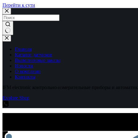
Перейти к сути
Ничего
не
найдено
Главная
Каталог датчиков
Выполненные заказы
Новости
О компании
Контакты
IFM electronic контрольно-измерительные приборы и автоматик
Explore Shop
IFM electronic контрольно-измерительные приборы и автоматик