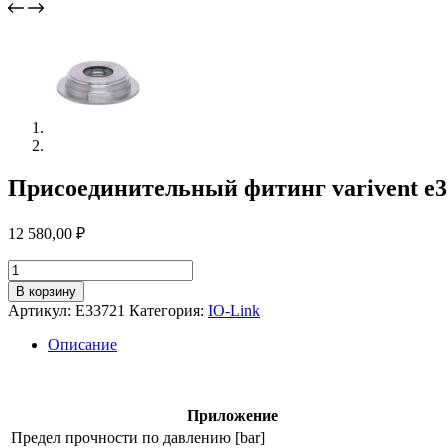
Присоединительный фитинг varivent e3
12 580,00
₽
Количество
товара
В корзину
Присоединительный
Артикул:
E33721
Категория:
IO-Link
фитинг
varivent
Описание
e33721
Приложение
Предел прочности по давлению [bar]