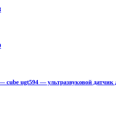
8
9
 — cube ugt594 — ультразвуковой датчик