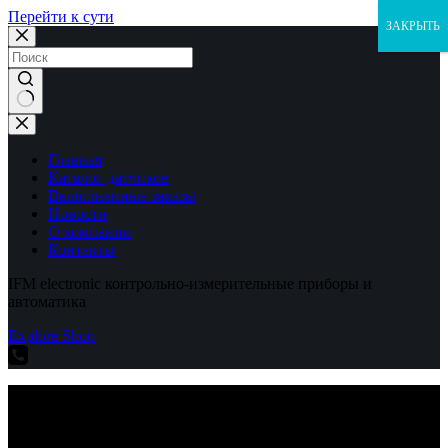
Перейти к сути
ЗАКРЫТЬ
Ничего
не
найдено
Главная
Каталог датчиков
Выполненные заказы
Новости
О компании
Контакты
IFM electronic контрольно-измерительные приборы и
автоматика
Explore Shop
IFM electronic контрольно-измерительные приборы и
автоматика