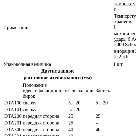
температур
h
Температу
хранения 
h
Примечания
механичес
удары 6 Ac
2000 Scho
вибрация 
je 2,5 h
Упаковочная величина
1 шт.
Другие данные
расстояние чтения/записи (мм)
Положение
идентификационных
Считывание
Запись
бирок
DTA100
сверху
5…20
5…20
DTA101
сверху
5…20
–
DTA200
передняя сторона
25
25
DTA201
передняя сторона
25
–
DTA300
передняя сторона
40
40