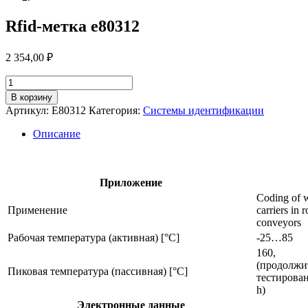
Rfid-метка e80312
2 354,00
₽
Количество
товара
В корзину
Rfid-
Артикул:
E80312
Категория:
Системы идентификации
метка
e80312
Описание
Приложение
Coding of 
Применение
carriers in 
conveyors
Рабочая температура (активная) [°C]
-25…85
160,
(продолжи
Пиковая температура (пассивная) [°C]
тестирован
h)
Электронные данные