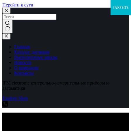
Перейти к сути
ЗАКРЫТЬ
Ничего
не
найдено
Главная
Каталог датчиков
Выполненные заказы
Новости
О компании
Контакты
IFM electronic контрольно-измерительные приборы и
автоматика
Explore Shop
IFM electronic контрольно-измерительные приборы и
автоматика