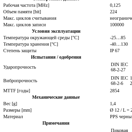
Рабочая частота [MHz]
0,125
Объем памяти [bit]
224
Макс. циклов считывания
неогранич
Макс. циклов записи
100000
Условия эксплуатации
Температура окружающей среды [°C]
-25…85
Температура хранения [°C]
-40…130
Степень защиты
IP 67
Испытания / одобрения
DIN IEC
Ударопрочность
68-2-27
DIN IEC
Вибропрочность
68-2-6
MTTF [годы]
2854
Механические данные
Вес [g]
1,4
Размеры [mm]
Ø 12 / L = 
Материал
PPS черны
Примечания
Пиковая