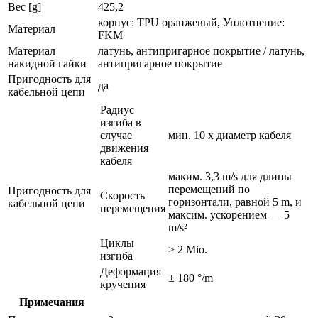
Вес [g]
425,2
корпус: TPU оранжевый, Уплотнение:
Материал
FKM
Материал
латунь, антипригарное покрытие / латунь,
накидной гайки
антипригарное покрытие
Пригодность для
да
кабельной цепи
Радиус
изгиба в
случае
мин. 10 x диаметр кабеля
движения
кабеля
маким. 3,3 m/s для длины
перемещений по
Пригодность для
Скорость
горизонтали, равной 5 m, и
кабельной цепи
перемещения
максим. ускорением — 5
m/s²
Циклы
> 2 Mio.
изгиба
Деформация
± 180 °/m
кручения
Примечания