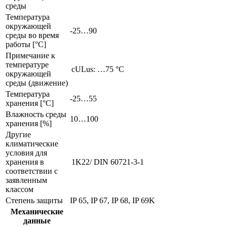
среды
Температура
окружающей
-25…90
среды во время
работы [°C]
Примечание к
температуре
cULus: …75 °C
окружающей
среды (движение)
Температура
-25…55
хранения [°C]
Влажность среды
10…100
хранения [%]
Другие
климатические
условия для
хранения в
1K22/ DIN 60721-3-1
соответствии с
заявленным
классом
Степень защиты
IP 65, IP 67, IP 68, IP 69K
Механические
данные