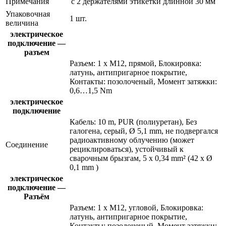
Примечания
с 2 держателями этикетки длинной 30 мм
Упаковочная
1 шт.
величина
электрическое
подключение —
разъем
Разъем: 1 x M12, прямой, Блокировка:
латунь, антипригарное покрытие,
Контакты: позолоченый, Момент затяжки:
0,6…1,5 Nm
электрическое
подключение
Кабель: 10 m, PUR (полиуретан), Без
галогена, серый, Ø 5,1 mm, не подвергался
радиоактивному облучению (может
Соединение
рециклироваться), устойчивый к
сварочным брызгам, 5 x 0,34 mm² (42 x Ø
0,1 mm )
электрическое
подключение —
Разъём
Разъем: 1 x M12, угловой, Блокировка:
латунь, антипригарное покрытие,
Контакты: позолоченый, Момент затяжки: