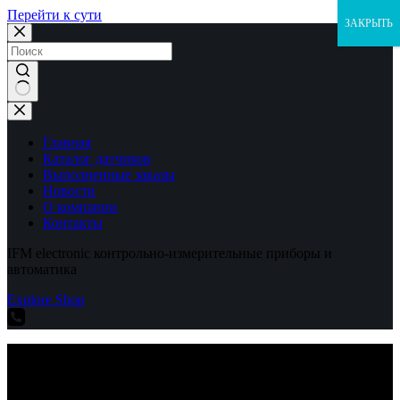
Перейти к сути
ЗАКРЫТЬ
Ничего
не
найдено
Главная
Каталог датчиков
Выполненные заказы
Новости
О компании
Контакты
IFM electronic контрольно-измерительные приборы и
автоматика
Explore Shop
IFM electronic контрольно-измерительные приборы и
автоматика