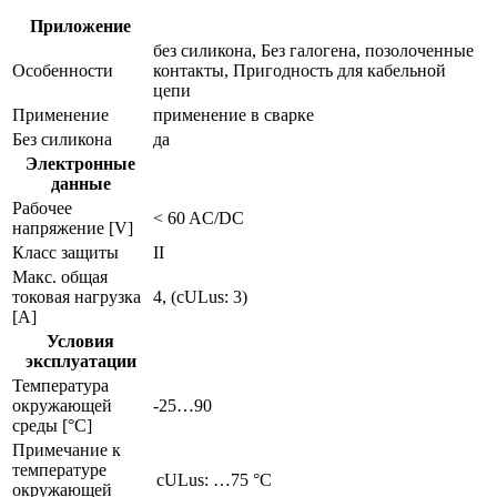
Приложение
без силикона, Без галогена, позолоченные
Особенности
контакты, Пригодность для кабельной
цепи
Применение
применение в сварке
Без силикона
да
Электронные
данные
Рабочее
< 60 AC/DC
напряжение [V]
Класс защиты
II
Макс. общая
токовая нагрузка
4, (cULus: 3)
[A]
Условия
эксплуатации
Температура
окружающей
-25…90
среды [°C]
Примечание к
температуре
cULus: …75 °C
окружающей