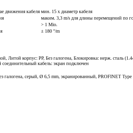
чае движения кабеля
мин. 15 x диаметр кабеля
ия
маким. 3,3 m/s для длины перемещений по го
> 1 Mio.
я
± 180 °/m
мой, Литой корпус: PP, Без галогена, Блокировка: нерж. сталь (1
 соединительный кабель: экран подключен
ез галогена, серый, Ø 6,5 mm, экранированный, PROFINET Type C,