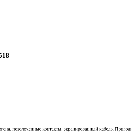
518
логена, позолоченные контакты, экранированный кабель, Пригод