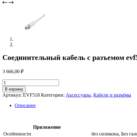
Соединительный кабель с разъемом evf
3 666,00
₽
Количество
товара
В корзину
Соединительный
Артикул:
EVF518
Категории:
Аксессуары
,
Кабели и разъёмы
кабель
с
Описание
разъемом
evf518
Приложение
Особенности
без силикона, Без га