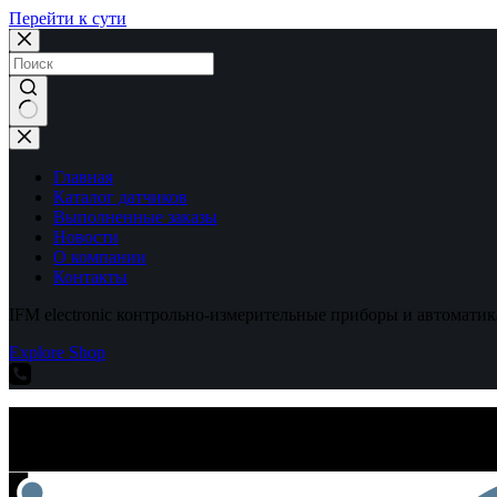
Перейти к сути
Ничего
не
найдено
Главная
Каталог датчиков
Выполненные заказы
Новости
О компании
Контакты
IFM electronic контрольно-измерительные приборы и автоматик
Explore Shop
IFM electronic контрольно-измерительные приборы и автоматик