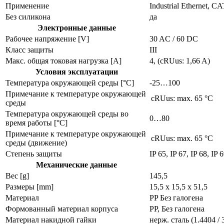
Применение
Industrial Ethernet,
Без силикона
да
Электронные данные
Рабочее напряжение [V]
30 AC / 60 DC
Класс защиты
III
Макс. общая токовая нагрузка [A]
4, (cRUus: 1,66 A)
Условия эксплуатации
Температура окружающей среды [°C]
-25…100
Примечание к температуре окружающей
cRUus: max. 65 °C
среды
Температура окружающей среды во
0…80
время работы [°C]
Примечание к температуре окружающей
cRUus: max. 65 °C
среды (движение)
Степень защиты
IP 65, IP 67, IP 68, IP
Механические данные
Вес [g]
145,5
Размеры [mm]
15,5 x 15,5 x 51,5
Материал
PP Без галогена
Формованный материал корпуса
PP, Без галогена
Материал накидной гайки
нерж. сталь (1.4404 /