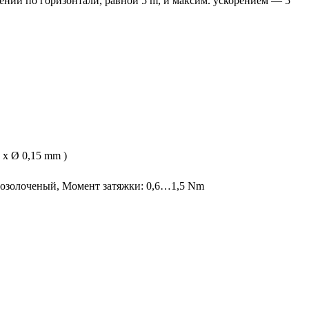
ений по горизонтали, равной 5 m, и максим. ускорением — 5
 x Ø 0,15 mm )
 позолоченый, Момент затяжки: 0,6…1,5 Nm