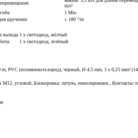
маким. 3,3 m/s для длины перемещ
 перемещения
m/s²
гиба
1 Mio.
ия кручения
± 180 °/m
е выхода
1 x светодиод, жёлтый
боты
1 x светодиод, зелёный
0 m, PVC (поливинилхлорид), черный, Ø 4,5 mm, 3 x 0,25 mm² (14
 x M12, угловой, Блокировка: латунь, никелированн., Контакты:
ом