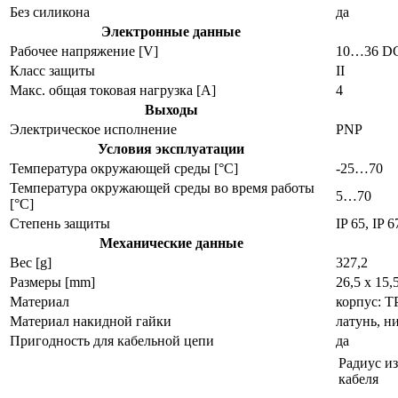
Без силикона
да
Электронные данные
Рабочее напряжение [V]
10…36 D
Класс защиты
II
Макс. общая токовая нагрузка [A]
4
Выходы
Электрическое исполнение
PNP
Условия эксплуатации
Температура окружающей среды [°C]
-25…70
Температура окружающей среды во время работы
5…70
[°C]
Степень защиты
IP 65, IP 6
Механические данные
Вес [g]
327,2
Размеры [mm]
26,5 x 15,
Материал
корпус: 
Материал накидной гайки
латунь, н
Пригодность для кабельной цепи
да
Радиус и
кабеля