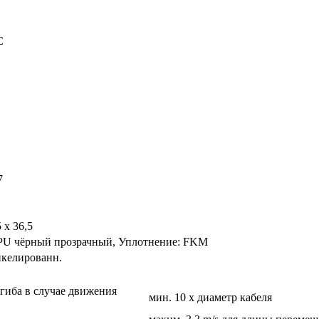
C
7
5 x 36,5
TPU чёрный прозрачный, Уплотнение: FKM
икелированн.
згиба в случае движения
мин. 10 x диаметр кабеля