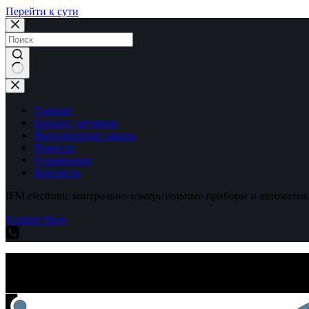
Перейти к сути
Ничего
не
найдено
Главная
Каталог датчиков
Выполненные заказы
Новости
О компании
Контакты
IFM electronic контрольно-измерительные приборы и автоматик
Explore Shop
IFM electronic контрольно-измерительные приборы и автоматик