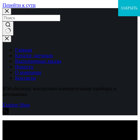
Перейти к сути
ЗАКРЫТЬ
Ничего
не
найдено
Главная
Каталог датчиков
Выполненные заказы
Новости
О компании
Контакты
IFM electronic контрольно-измерительные приборы и
автоматика
Explore Shop
IFM electronic контрольно-измерительные приборы и
автоматика