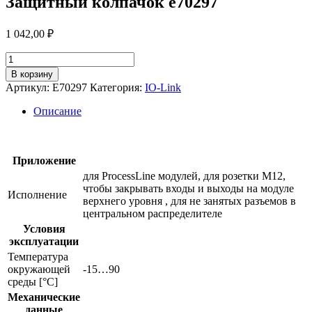
Защитный колпачок e70297
1 042,00
₽
Количество
товара
В корзину
Защитный
Артикул:
E70297
Категория:
IO-Link
колпачок
e70297
Описание
Приложение
для ProcessLine модулей, для розетки М12,
чтобы закрывать входы и выходы на модуле
Исполнение
верхнего уровня , для не занятых разъемов в
центральном распределителе
Условия
эксплуатации
Температура
окружающей
-15…90
среды [°C]
Механические
данные