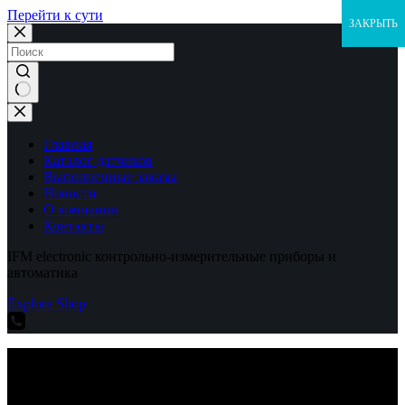
Перейти к сути
ЗАКРЫТЬ
Ничего
не
найдено
Главная
Каталог датчиков
Выполненные заказы
Новости
О компании
Контакты
IFM electronic контрольно-измерительные приборы и
автоматика
Explore Shop
IFM electronic контрольно-измерительные приборы и
автоматика