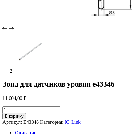
Зонд для датчиков уровня e43346
11 604,00
₽
Количество
товара
В корзину
Зонд
Артикул:
E43346
Категория:
IO-Link
для
датчиков
Описание
уровня