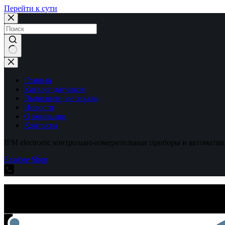
Перейти к сути
Ничего
не
найдено
Главная
Каталог датчиков
Выполненные заказы
Новости
О компании
Контакты
IFM electronic контрольно-измерительные приборы и автоматик
Explore Shop
IFM electronic контрольно-измерительные приборы и автоматик