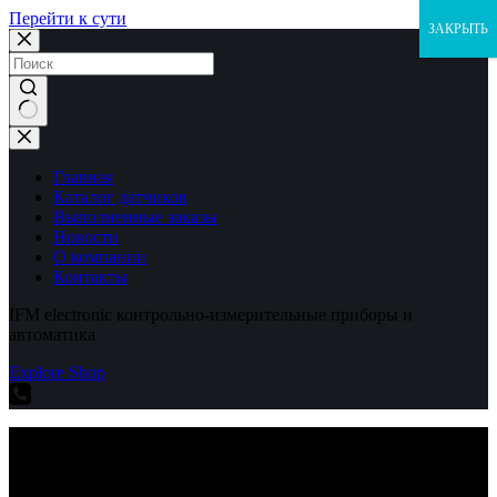
Перейти к сути
ЗАКРЫТЬ
Ничего
не
найдено
Главная
Каталог датчиков
Выполненные заказы
Новости
О компании
Контакты
IFM electronic контрольно-измерительные приборы и
автоматика
Explore Shop
IFM electronic контрольно-измерительные приборы и
автоматика