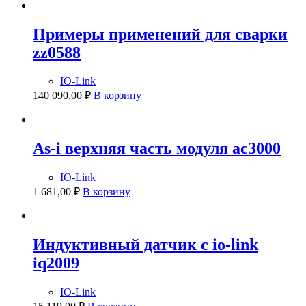
Примеры применений для сварки
zz0588
IO-Link
140 090,00
₽
В корзину
As-i верхняя часть модуля ac3000
IO-Link
1 681,00
₽
В корзину
Индуктивный датчик с io-link
iq2009
IO-Link