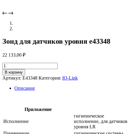
Зонд для датчиков уровня e43348
22 133,00
₽
Количество
товара
В корзину
Зонд
Артикул:
E43348
Категория:
IO-Link
для
датчиков
Описание
уровня
e43348
Приложение
гигиеническое
Исполнение
исполнение, для датчиков
уровня LR
Применение
гигиенические системы