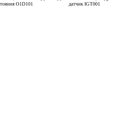
стояния O1D101
датчик IGT001