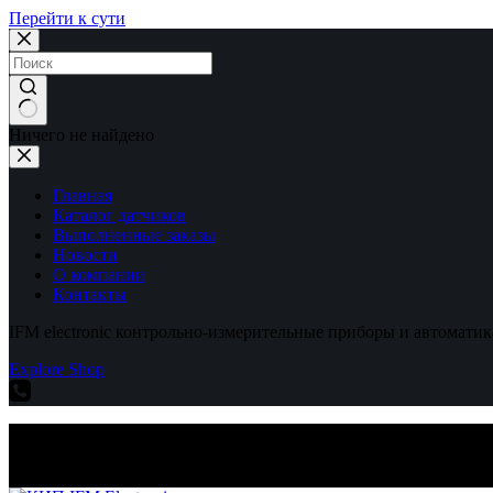
Перейти к сути
Ничего не найдено
Главная
Каталог датчиков
Выполненные заказы
Новости
О компании
Контакты
IFM electronic контрольно-измерительные приборы и автоматик
Explore Shop
IFM electronic контрольно-измерительные приборы и автоматик