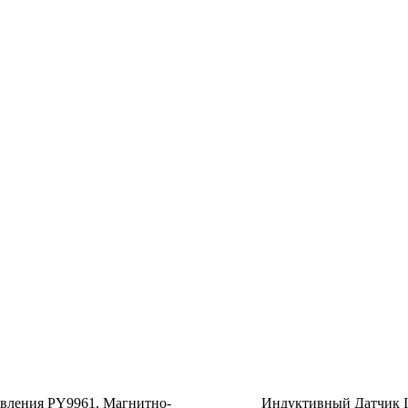
вления PY9961, Магнитно-
Индуктивный Датчик I