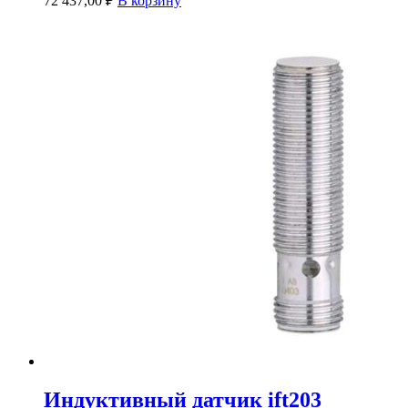
72 437,00
₽
В корзину
Индуктивный датчик ift203