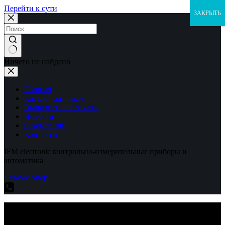
Перейти к сути
ЗАКРЫТЬ
Ничего не найдено
Главная
Каталог датчиков
Выполненные заказы
Новости
О компании
Контакты
IFM electronic контрольно-измерительные приборы и
автоматика
Explore Shop
IFM electronic контрольно-измерительные приборы и
автоматика