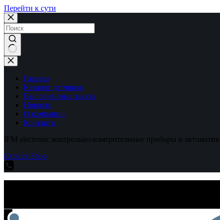
Перейти к сути
Ничего
не
найдено
Главная
Каталог датчиков
Выполненные заказы
Новости
О компании
Контакты
IFM electronic контрольно-измерительные приборы и автоматик
Explore Shop
IFM electronic контрольно-измерительные приборы и автоматик