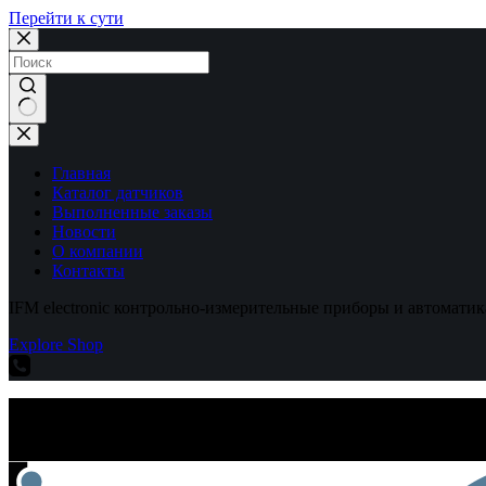
Перейти к сути
Ничего
не
найдено
Главная
Каталог датчиков
Выполненные заказы
Новости
О компании
Контакты
IFM electronic контрольно-измерительные приборы и автоматик
Explore Shop
IFM electronic контрольно-измерительные приборы и автоматик