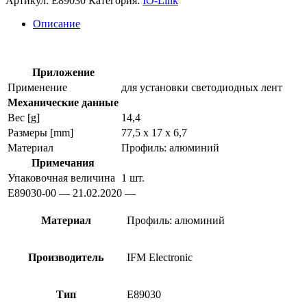
Артикул:
E89030
Категория:
IO-Link
профиль
e89030
Описание
Приложение
Применение
для установки светодиодных лент
Механические данные
Вес [g]
14,4
Размеры [mm]
77,5 x 17 x 6,7
Материал
Профиль: алюминий
Примечания
Упаковочная величина
1 шт.
E89030-00 — 21.02.2020 —
Материал
Профиль: алюминий
Производитель
IFM Electronic
Тип
E89030