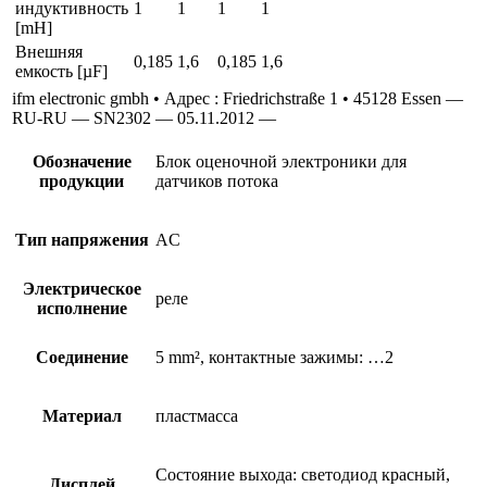
индуктивность
1
1
1
1
[mH]
Внешняя
0,185
1,6
0,185
1,6
емкость [µF]
ifm electronic gmbh • Адрес : Friedrichstraße 1 • 45128 Essen —
RU-RU — SN2302 — 05.11.2012 —
Обозначение
Блок оценочной электроники для
продукции
датчиков потока
Тип напряжения
AC
Электрическое
реле
исполнение
Соединение
5 mm², контактные зажимы: …2
Материал
пластмасса
Состояние выхода: светодиод красный,
Дисплей