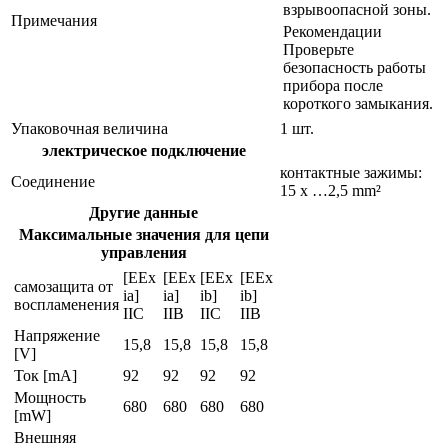
взрывоопасной зоны.
Примечания
Рекомендации
Проверьте
безопасность работы
прибора после
короткого замыкания.
Упаковочная величина
1 шт.
электрическое подключение
контактные зажимы:
Соединение
15 x …2,5 mm²
Другие данные
Максимальные значения для цепи
управления
[EEx
[EEx
[EEx
[EEx
самозащита от
ia]
ia]
ib]
ib]
воспламенения
IIC
IIB
IIC
IIB
Напряжение
15,8
15,8
15,8
15,8
[V]
Ток [mA]
92
92
92
92
Мощность
680
680
680
680
[mW]
Внешняя