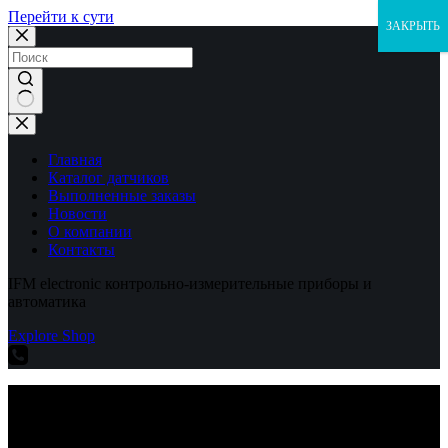
Перейти к сути
ЗАКРЫТЬ
Ничего
не
найдено
Главная
Каталог датчиков
Выполненные заказы
Новости
О компании
Контакты
IFM electronic контрольно-измерительные приборы и
автоматика
Explore Shop
IFM electronic контрольно-измерительные приборы и
автоматика