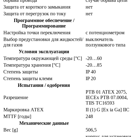
обрыва провода
случае обрыва цепи
Защита от короткого замыкания
нет
Защита от перегрузок по току
нет
Программное обеспечение /
Программирование
Настройка точки переключения
с потенциометром
Выбор предустановки для жидкостей/
выключатель
для газов
ползункового типа
Условия эксплуатации
Температура окружающей среды [°C]
-20…60
Температура хранения [°C]
-20…85
Степень защиты
IP 40
Степень защиты клемм
IP 20
Испытания / одобрения
PTB 01 ATEX 2075,
Разрешение
IECEx PTB 07.0004,
TIIS TC16593
Маркировка АТЕХ
II (1) G [Ex ia Ga] IIC
MTTF [годы]
248
Механические данные
Вес [g]
506,5
корпус для установки