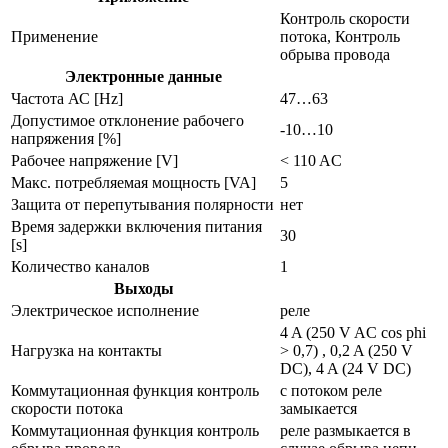
Контроль скорости
Применение
потока, Контроль
обрыва провода
Электронные данные
Частота АС [Hz]
47…63
Допустимое отклонение рабочего
-10…10
напряжения [%]
Рабочее напряжение [V]
< 110 AC
Макс. потребляемая мощность [VA]
5
Защита от перепутывания полярности
нет
Время задержки включения питания
30
[s]
Количество каналов
1
Выходы
Электрическое исполнение
реле
4 A (250 V AC cos phi
Нагрузка на контакты
> 0,7) , 0,2 A (250 V
DC), 4 A (24 V DC)
Коммутационная функция контроль
с потоком реле
скорости потока
замыкается
Коммутационная функция контроль
реле размыкается в