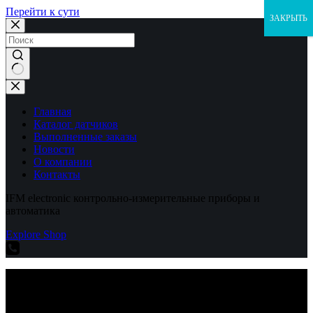
Перейти к сути
ЗАКРЫТЬ
Ничего
не
найдено
Главная
Каталог датчиков
Выполненные заказы
Новости
О компании
Контакты
IFM electronic контрольно-измерительные приборы и
автоматика
Explore Shop
IFM electronic контрольно-измерительные приборы и
автоматика