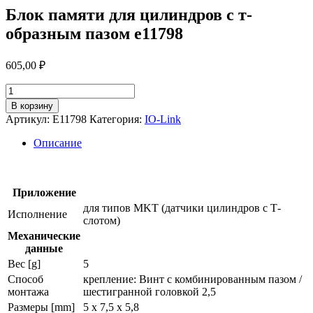
Блок памяти для цилиндров с т-
образным пазом e11798
605,00
₽
Количество
товара
В корзину
Блок
Артикул:
E11798
Категория:
IO-Link
памяти
для
Описание
цилиндров
с
т-
образным
Приложение
пазом
для типов MKT (датчики цилиндров с Т-
Исполнение
e11798
слотом)
Механические
данные
Вес [g]
5
Способ
крепление: Винт с комбинированным пазом /
монтажа
шестигранной головкой 2,5
Размеры [mm]
5 x 7,5 x 5,8