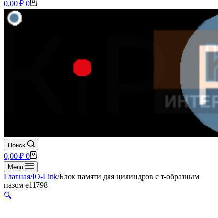
Корзина
0,00
₽
0
Поиск
Корзина
0,00
₽
0
Menu
Главная
/
IO-Link
/
Блок памяти для цилиндров с т-образным
пазом e11798
🔍