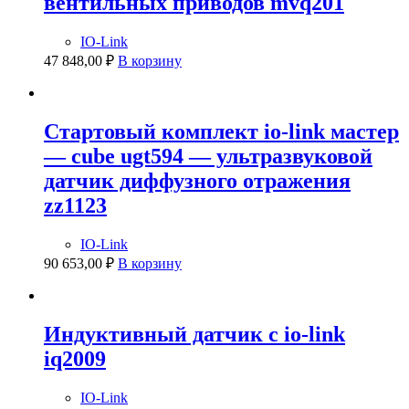
вентильных приводов mvq201
IO-Link
47 848,00
₽
В корзину
Стартовый комплект io-link мастер
— cube ugt594 — ультразвуковой
датчик диффузного отражения
zz1123
IO-Link
90 653,00
₽
В корзину
Индуктивный датчик с io-link
iq2009
IO-Link