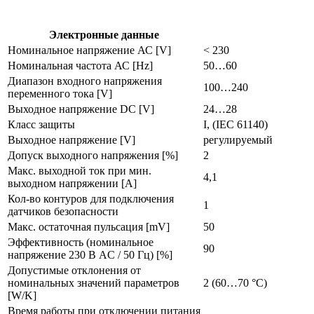
dc,
импульсный
dn1022
Электронные данные
Номинальное напряжение АС [V]
< 230
Номинальная частота АС [Hz]
50…60
Диапазон входного напряжения
100…240
переменного тока [V]
Выходное напряжение DC [V]
24…28
Класс защиты
I, (IEC 61140)
Выходное напряжение [V]
регулируемый
Допуск выходного напряжения [%]
2
Макс. выходной ток при мин.
4,1
выходном напряжении [A]
Кол-во контуров для подключения
1
датчиков безопасности
Макс. остаточная пульсация [mV]
50
Эффективность (номинальное
90
напряжение 230 В AC / 50 Гц) [%]
Допустимые отклонения от
номинальных значений параметров
2 (60…70 °C)
[W/K]
Время работы при отключении питания