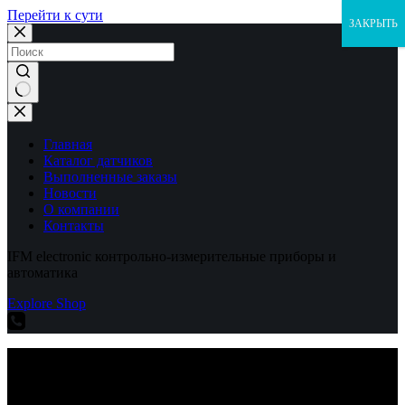
Перейти к сути
ЗАКРЫТЬ
Ничего
не
найдено
Главная
Каталог датчиков
Выполненные заказы
Новости
О компании
Контакты
IFM electronic контрольно-измерительные приборы и
автоматика
Explore Shop
IFM electronic контрольно-измерительные приборы и
автоматика