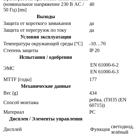
(номинальное напряжение 230 В AC /
40
50 Гц) [ms]
Выходы
Защита от короткого замыкания
да
Защита от перегрузок по току
да
Условия эксплуатации
Температура окружающей среды [°C]
-10…70
Степень защиты
IP 20
Испытания / одобрения
EN 61000-6-2
ЭMC
EN 61000-6-3
MTTF [годы]
177
Механические данные
Вес [g]
434
рейка, (TH35 (EN
Способ монтажа
60715))
Материал
PC
Дисплеи / Элементы управления
светодиод,
Дисплей
Функция
зелёный