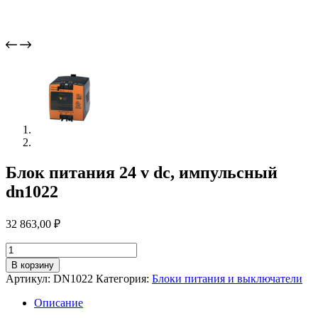
Блок питания 24 v dc, импульсный
dn1022
32 863,00
₽
Количество
товара
В корзину
Блок
Артикул:
DN1022
Категория:
Блоки питания и выключатели
питания
24
Описание
v