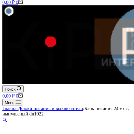
Корзина
0,00
₽
0
Поиск
Корзина
0,00
₽
0
Menu
Главная
/
Блоки питания и выключатели
/
Блок питания 24 v dc,
импульсный dn1022
🔍