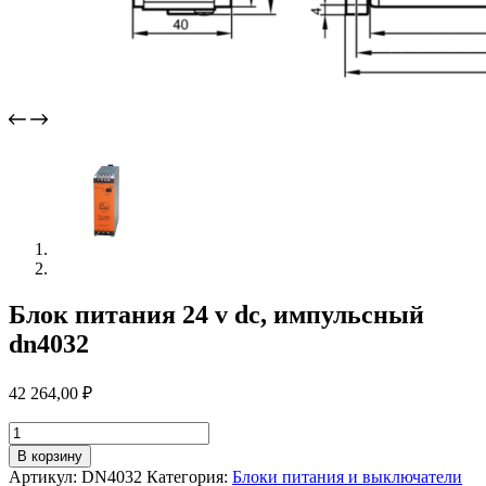
Блок питания 24 v dc, импульсный
dn4032
42 264,00
₽
Количество
товара
В корзину
Блок
Артикул:
DN4032
Категория:
Блоки питания и выключатели