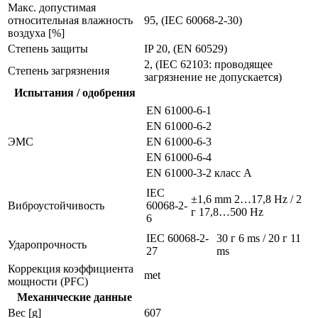
Макс. допустимая
относительная влажность
95, (IEC 60068-2-30)
воздуха [%]
Степень защиты
IP 20, (EN 60529)
2, (IEC 62103: проводящее
Степень загрязнения
загрязнение не допускается)
Испытания / одобрения
EN 61000-6-1
EN 61000-6-2
ЭMC
EN 61000-6-3
EN 61000-6-4
EN 61000-3-2
класс A
IEC
±1,6 mm 2…17,8 Hz / 2
Виброустойчивость
60068-2-
г 17,8…500 Hz
6
IEC 60068-2-
30 г 6 ms / 20 г 11
Ударопрочность
27
ms
Коррекция коэффициента
met
мощности (PFC)
Механические данные
Вес [g]
607