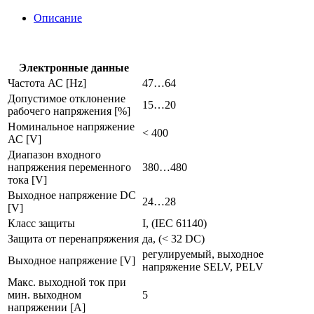
питания
24
Описание
v
dc,
импульсный
dn4032
Электронные данные
Частота АС [Hz]
47…64
Допустимое отклонение
15…20
рабочего напряжения [%]
Номинальное напряжение
< 400
АС [V]
Диапазон входного
напряжения переменного
380…480
тока [V]
Выходное напряжение DC
24…28
[V]
Класс защиты
I, (IEC 61140)
Защита от перенапряжения
да, (< 32 DC)
регулируемый, выходное
Выходное напряжение [V]
напряжение SELV, PELV
Макс. выходной ток при
мин. выходном
5
напряжении [A]