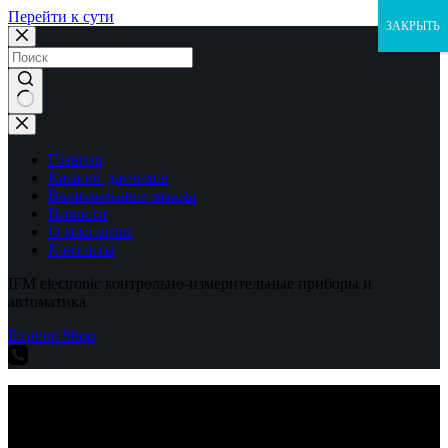
Перейти к сути
ЗАКРЫТЬ
Ничего
не
найдено
Главная
Каталог датчиков
Выполненные заказы
Новости
О компании
Контакты
IFM electronic контрольно-измерительные приборы и
автоматика
Explore Shop
IFM electronic контрольно-измерительные приборы и
автоматика