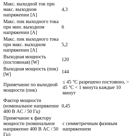
Макс. выходной ток при
макс. выходном
4,3
напряжении [A]
Макс. пик выходного тока
при мин. выходном
6
напряжении [A]
Макс. пик выходного тока
при макс. выходном
5,2
напряжении [A]
Выходная мощность
120
(постоянная) [W]
Выходная мощность (пик)
144
[W]
≤ 45 °C разрешено постоянно, >
Примечание по выходной
45 °C < 1 минута каждые 10
мощности (пик)
минут
Фактор мощности
(номинальное напряжение
0,45
400 В AC / 50 Гц)
Примечание к фактору
мощности (номинальное
с симметричным фазовым
напряжение 400 В AC / 50
напряжением
Гц)