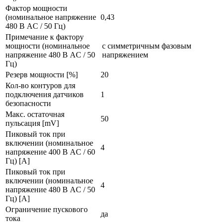
Фактор мощности
(номинальное напряжение
0,43
480 В AC / 50 Гц)
Примечание к фактору
мощности (номинальное
с симметричным фазовым
напряжение 480 В AC / 50
напряжением
Гц)
Резерв мощности [%]
20
Кол-во контуров для
подключения датчиков
1
безопасности
Макс. остаточная
50
пульсация [mV]
Пиковый ток при
включении (номинальное
4
напряжение 400 В AC / 60
Гц) [A]
Пиковый ток при
включении (номинальное
4
напряжение 480 В AC / 50
Гц) [A]
Ограничение пускового
да
тока