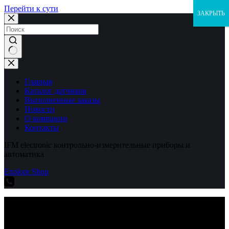
Перейти к сути
ЗАКРЫТЬ
Ничего
не
найдено
Главная
Каталог датчиков
Выполненные заказы
Новости
О компании
Контакты
IFM electronic контрольно-измерительные приборы и
автоматика
Explore Shop
IFM electronic контрольно-измерительные приборы и
автоматика