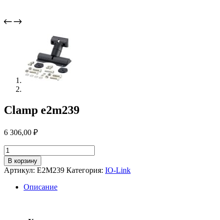
Clamp e2m239
6 306,00
₽
Количество
товара
В корзину
Clamp
Артикул:
E2M239
Категория:
IO-Link
e2m239
Описание