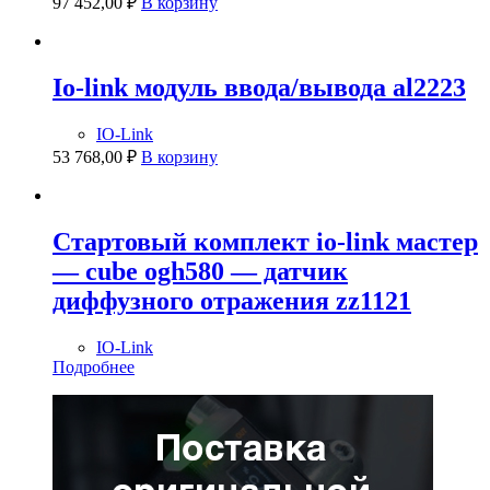
97 452,00
₽
В корзину
Io-link модуль ввода/вывода al2223
IO-Link
53 768,00
₽
В корзину
Стартовый комплект io-link мастер
— cube ogh580 — датчик
диффузного отражения zz1121
IO-Link
Подробнее