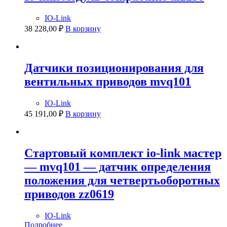
IO-Link
38 228,00
₽
В корзину
Датчики позиционирования для
вентильных приводов mvq101
IO-Link
45 191,00
₽
В корзину
Стартовый комплект io-link мастер
— mvq101 — датчик определения
положения для четвертьоборотных
приводов zz0619
IO-Link
Подробнее