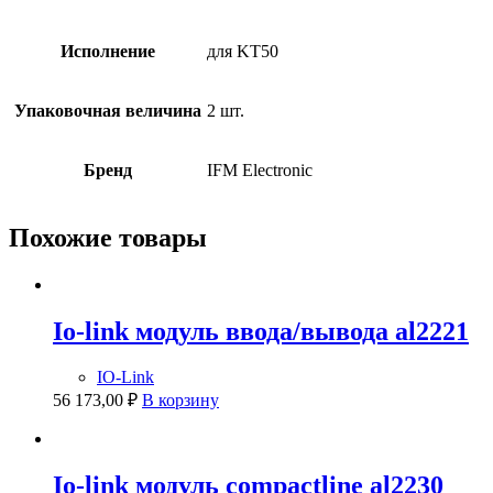
Исполнение
для KT50
Упаковочная величина
2 шт.
Бренд
IFM Electronic
Похожие товары
Io-link модуль ввода/вывода al2221
IO-Link
56 173,00
₽
В корзину
Io-link модуль compactline al2230