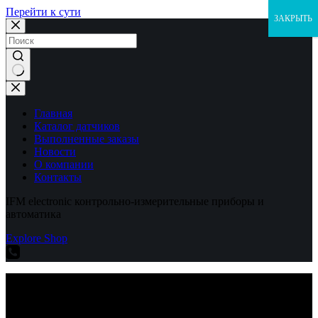
Перейти к сути
ЗАКРЫТЬ
Ничего
не
найдено
Главная
Каталог датчиков
Выполненные заказы
Новости
О компании
Контакты
IFM electronic контрольно-измерительные приборы и
автоматика
Explore Shop
IFM electronic контрольно-измерительные приборы и
автоматика