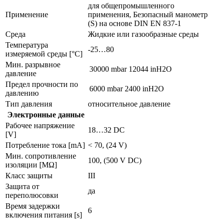
для общепромышленного
Применение
применения, Безопасный манометр
(S) на основе DIN EN 837-1
Среда
Жидкие или газообразные среды
Температура
-25…80
измеряемой среды [°C]
Мин. разрывное
30000 mbar
12044 inH2O
давление
Предел прочности по
6000 mbar
2400 inH2O
давлению
Тип давления
относительное давление
Электронные данные
Рабочее напряжение
18…32 DC
[V]
Потребление тока [mA]
< 70, (24 V)
Мин. сопротивление
100, (500 V DC)
изоляции [MΩ]
Класс защиты
III
Защита от
да
переполюсовки
Время задержки
6
включения питания [s]