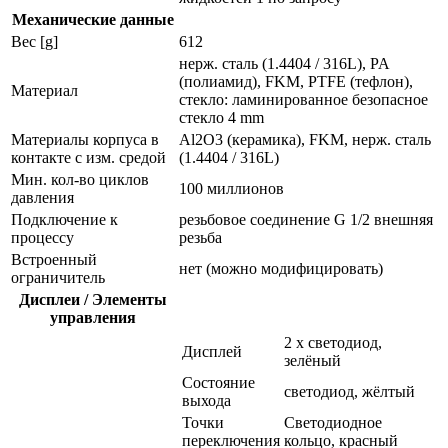
Механические данные
Вес [g]
612
нерж. сталь (1.4404 / 316L), PA
(полиамид), FKM, PTFE (тефлон),
Материал
стекло: ламинированное безопасное
стекло 4 mm
Материалы корпуса в
Al2O3 (керамика), FKM, нерж. сталь
контакте с изм. средой
(1.4404 / 316L)
Мин. кол-во циклов
100 миллионов
давления
Подключение к
резьбовое соединение G 1/2 внешняя
процессу
резьба
Встроенный
нет (можно модифицировать)
ограничитель
Дисплеи / Элементы
управления
2 x светодиод,
Дисплей
зелёный
Состояние
светодиод, жёлтый
выхода
Точки
Светодиодное
переключения
кольцо, красный