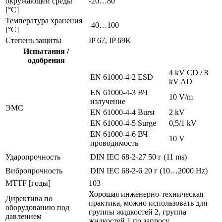
окружающей среды
-20…80
[°C]
Температура хранения
-40…100
[°C]
Степень защиты
IP 67, IP 69K
Испытания /
одобрения
4 kV CD / 8
EN 61000-4-2 ESD
kV AD
EN 61000-4-3 ВЧ
10 V/m
излучение
ЭMC
EN 61000-4-4 Burst
2 kV
EN 61000-4-5 Surge
0,5/1 kV
EN 61000-4-6 ВЧ
10 V
проводимость
Ударопрочность
DIN IEC 68-2-27
50 г (11 ms)
Вибропрочность
DIN IEC 68-2-6
20 г (10…2000 Hz)
MTTF [годы]
103
Хорошая инженерно-техническая
Директива по
практика, можно использовать для
оборудованию под
группы жидкостей 2, группа
давлением
жидкостей 1 по запросу