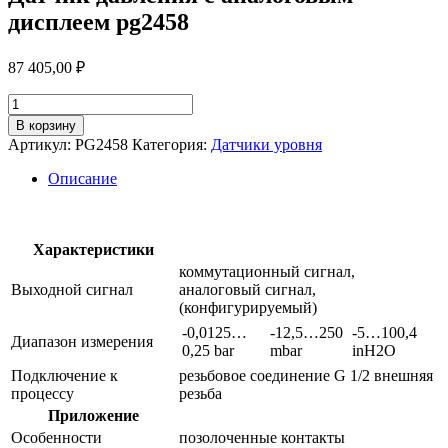
дисплеем pg2458
87 405,00
₽
Количество
товара
В корзину
Датчик
Артикул:
PG2458
Категория:
Датчики уровня
давления
с
Описание
аналоговым
дисплеем
pg2458
Характеристики
коммутационный сигнал,
Выходной сигнал
аналоговый сигнал,
(конфигурируемый)
-0,0125…
-12,5…250
-5…100,4
Диапазон измерения
0,25 bar
mbar
inH2O
Подключение к
резьбовое соединение G 1/2 внешняя
процессу
резьба
Приложение
Особенности
позолоченные контакты