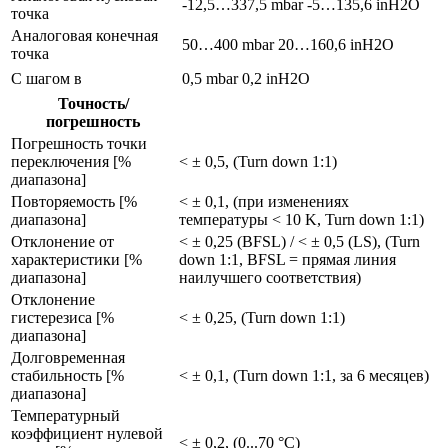
-12,5…337,5 mbar
-5…135,6 inH2O
точка
Aналоговая конечная
50…400 mbar
20…160,6 inH2O
точка
С шагом в
0,5 mbar
0,2 inH2O
Точность/
погрешность
Погрешность точки
переключения [%
< ± 0,5, (Turn down 1:1)
диапазона]
Повторяемость [%
< ± 0,1, (при изменениях
диапазона]
температуры < 10 K, Turn down 1:1)
Отклонение от
< ± 0,25 (BFSL) / < ± 0,5 (LS), (Turn
характеристики [%
down 1:1, BFSL = прямая линия
диапазона]
наилучшего соответствия)
Отклонение
гистерезиса [%
< ± 0,25, (Turn down 1:1)
диапазона]
Долговременная
стабильность [%
< ± 0,1, (Turn down 1:1, за 6 месяцев)
диапазона]
Температурный
коэффициент нулевой
< ± 0,2, (0...70 °C)