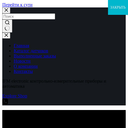
Перейти к сути
ЗАКРЫТЬ
Ничего
не
найдено
Главная
Каталог датчиков
Выполненные заказы
Новости
О компании
Контакты
IFM electronic контрольно-измерительные приборы и
автоматика
Explore Shop
IFM electronic контрольно-измерительные приборы и
автоматика