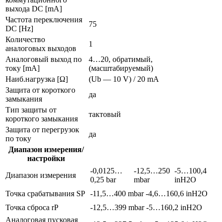
выхода DC [mA]
Частота переключения
75
DC [Hz]
Количество
1
аналоговых выходов
Аналоговый выход по
4…20, обратимый,
току [mA]
(масштабируемый)
Наиб.нагрузка [Ω]
(Ub — 10 V) / 20 mA
Защита от короткого
да
замыкания
Тип защиты от
тактовый
короткого замыкания
Защита от перегрузок
да
по току
Диапазон измерения/
настройки
-0,0125…
-12,5…250
-5…100,4
Диапазон измерения
0,25 bar
mbar
inH2O
Точка срабатывания SP
-11,5…400 mbar
-4,6…160,6 inH2O
Точка сброса rP
-12,5…399 mbar
-5…160,2 inH2O
Aналоговая пусковая