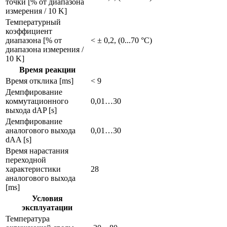
точки [% от диапазона
измерения / 10 K]
Температурный
коэффициент
диапазона [% от
< ± 0,2, (0...70 °C)
диапазона измерения /
10 K]
Время реакции
Время отклика [ms]
< 9
Демпфирование
коммутационного
0,01…30
выхода dAP [s]
Демпфирование
аналогового выхода
0,01…30
dAA [s]
Время нарастания
переходной
характеристики
28
аналогового выхода
[ms]
Условия
эксплуатации
Температура