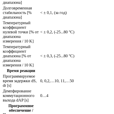
диапазона]
Долговременная
стабильность [%
< ± 0,1, (за год)
диапазона]
Температурный
коэффициент
нулевой точки [% от
< ± 0,2, (-25...80 °C)
диапазона
измерения / 10 K]
Температурный
коэффициент
диапазона [% от
< ± 0,3, (-25...80 °C)
диапазона
измерения / 10 K]
Время реакции
Программируемое
время задержки dS,
0, 0,2,…10, 11,…50
dr [s]
Демпфирование
коммутационного
0…4
выхода dAP [s]
Программное
обеспечение /