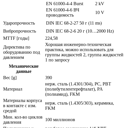
EN 61000-4-4 Burst
2 kV
EN 61000-4-6 ВЧ
10 V
проводимость
Ударопрочность
DIN IEC 68-2-27
50 г (11 ms)
Вибропрочность
DIN IEC 68-2-6
20 г (10…2000 Hz)
MTTF [годы]
224,58
Хорошая инженерно-техническая
Директива по
практика, можно использовать для
оборудованию под
группы жидкостей 2, группа жидкостей
давлением
1 по запросу
Механические
данные
Вес [g]
390
нерж. сталь (1.4301/304), PC, PBT
Материал
(полибутилентерефталат), PA
(полиамид), FKM
Материалы корпуса
нерж. сталь (1.4305/303), керамика,
в контакте с изм.
FKM
средой
Мин. кол-во циклов
100 миллионов
давления