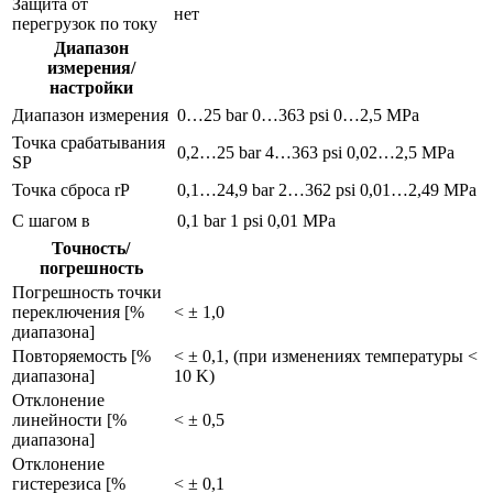
Защита от
нет
перегрузок по току
Диапазон
измерения/
настройки
Диапазон измерения
0…25 bar
0…363 psi
0…2,5 MPa
Точка срабатывания
0,2…25 bar
4…363 psi
0,02…2,5 MPa
SP
Точка сброса rP
0,1…24,9 bar
2…362 psi
0,01…2,49 MPa
С шагом в
0,1 bar
1 psi
0,01 MPa
Точность/
погрешность
Погрешность точки
переключения [%
< ± 1,0
диапазона]
Повторяемость [%
< ± 0,1, (при изменениях температуры <
диапазона]
10 K)
Отклонение
линейности [%
< ± 0,5
диапазона]
Отклонение
гистерезиса [%
< ± 0,1