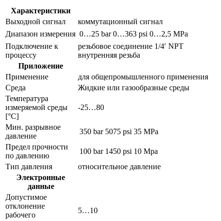
Характеристики
Выходной сигнал
коммутационный сигнал
Диапазон измерения
0…25 bar
0…363 psi
0…2,5 MPa
Подключение к
резьбовое соединение 1/4′ NPT
процессу
внутренняя резьба
Приложение
Применение
для общепромышленного применения
Среда
Жидкие или газообразные среды
Температура
измеряемой среды
-25…80
[°C]
Мин. разрывное
350 bar
5075 psi
35 MPa
давление
Предел прочности
100 bar
1450 psi
10 Mpa
по давлению
Тип давления
относительное давление
Электронные
данные
Допустимое
отклонение
5…10
рабочего