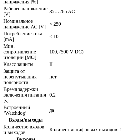
напряжения [%]
Рабочее напряжение
85…265 AC
[V]
Номинальное
< 250
напряжение АС [V]
Потребление тока
< 10
[mA]
Мин.
сопротивление
100, (500 V DC)
изоляции [MΩ]
Класс защиты
II
Защита от
перепутывания
нет
полярности
Время задержки
включения питания
0,2
[s]
Встроенный
да
‘Watchdog’
Входы/выходы
Количество входов
Количество цифровых выходов: 1
и выходов
Выходы