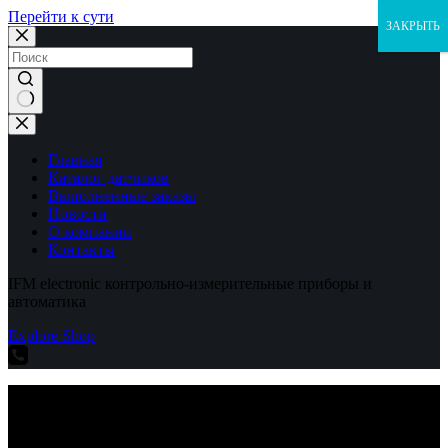
Перейти к сути
ЗАКРЫТЬ
Ничего
не
найдено
Главная
Каталог датчиков
Выполненные заказы
Новости
О компании
Контакты
IFM electronic контрольно-измерительные приборы и
автоматика
Explore Shop
IFM electronic контрольно-измерительные приборы и
автоматика