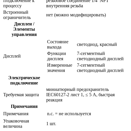
Подключение к
резьбовое соединение 1/4′ NPT
процессу
внутренняя резьба
Встроенный
нет (можно модифицировать)
ограничитель
Дисплеи /
Элементы
управления
Состояние
светодиод, красный
выхода
Функции
7-сегментный
Дисплей
дисплея
светодиодный дисплей
Измеренные
7-сегментный
значения
светодиодный дисплей
Электрическое
подключение
миниатюрный предохранитель
Требуемая защита
IEC60127-2 лист 1, ≤ 5 A, быстрая
реакция
Примечания
Примечания
n.c. = не используется
Упаковочная
1 шт.
величина