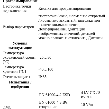
Программирование
Настройка точки
Кнопка для программирования
переключения
гистерезис / окно, нормально открытый
/ нормально закрытый, задержка при
включении/выключении,
Выбор параметров
Демпфирование, адаптация
изображенных значений, дисплей
можно вращать и отключить, Дисплей
Условия
эксплуатации
Температура
окружающей среды
-25…80
[°C]
Температура
-40…100
хранения [°C]
Степень защиты
IP 65
Испытания /
одобрения
4 kV CD / 8
EN 61000-4-2 ESD
kV AD
EN 61000-4-3 ВЧ
10 V/m
излучение
ЭMC