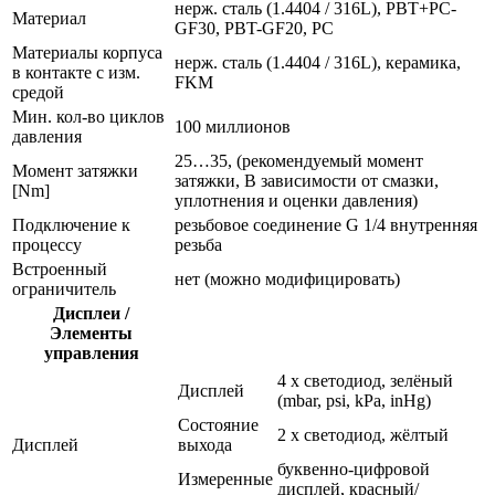
нерж. сталь (1.4404 / 316L), PBT+PC-
Материал
GF30, PBT-GF20, PC
Материалы корпуса
нерж. сталь (1.4404 / 316L), керамика,
в контакте с изм.
FKM
средой
Мин. кол-во циклов
100 миллионов
давления
25…35, (рекомендуемый момент
Момент затяжки
затяжки, В зависимости от смазки,
[Nm]
уплотнения и оценки давления)
Подключение к
резьбовое соединение G 1/4 внутренняя
процессу
резьба
Встроенный
нет (можно модифицировать)
ограничитель
Дисплеи /
Элементы
управления
4 x светодиод, зелёный
Дисплей
(mbar, psi, kPa, inHg)
Состояние
2 x светодиод, жёлтый
Дисплей
выхода
буквенно-цифровой
Измеренные
дисплей, красный/