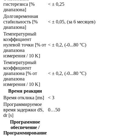
гистерезиса [%
< ± 0,25
диапазона]
Долговременная
стабильность [%
< ± 0,05, (за 6 месяцев)
диапазона]
Температурный
коэффициент
нулевой точки [% от
< ± 0,2, (-0...80 °C)
диапазона
измерения / 10 K]
Температурный
коэффициент
диапазона [% от
< ± 0,2, (-0...80 °C)
диапазона
измерения / 10 K]
Время реакции
Время отклика [ms]
< 3
Программируемое
время задержки dS,
0…50
dr [s]
Программное
обеспечение /
Программирование