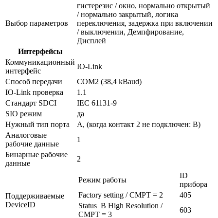
гистерезис / окно, нормально открытый
/ нормально закрытый, логика
Выбор параметров
переключения, задержка при включении
/ выключении, Демпфирование,
Дисплей
Интерфейсы
Коммуникационный
IO-Link
интерфейс
Способ передачи
COM2 (38,4 kBaud)
IO-Link проверка
1.1
Стандарт SDCI
IEC 61131-9
SIO режим
да
Нужный тип порта
A, (когда контакт 2 не подключен: B)
Аналоговые
1
рабочие данные
Бинарные рабочие
2
данные
ID
Режим работы
прибора
Factory setting / CMPT = 2
405
Поддерживаемые
DeviceID
Status_B High Resolution /
603
CMPT = 3