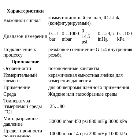
Характеристики
коммутационный сигнал, IO-Link,
Выходной сигнал
(конфигурируемый)
0…
0…1
0…1000
0…29,5
0…100
Диапазон измерения
14,5
bar
mbar
inHg
kPa
psi
Подключение к
резьбовое соединение G 1/4 внутренняя
процессу
резьба
Приложение
Особенности
позолоченные контакты
Измерительный
керамическая емкостная ячейка для
элемент
измерения давления
Применение
для общепромышленного применения
Среда
Жидкие или газообразные среды
Температура
измеряемой среды
-25…80
[°C]
Мин. разрывное
30000 mbar
450 psi
880 inHg
3000 kPa
давление
Предел прочности
10000 mbar
145 psi
290 inHg
1000 kPa
по давлению