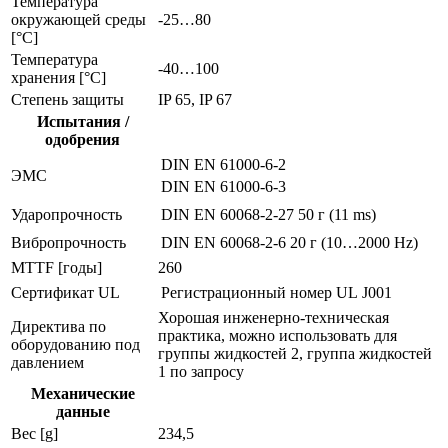
Температура
окружающей среды
-25…80
[°C]
Температура
-40…100
хранения [°C]
Степень защиты
IP 65, IP 67
Испытания /
одобрения
DIN EN 61000-6-2
ЭMC
DIN EN 61000-6-3
Ударопрочность
DIN EN 60068-2-27
50 г (11 ms)
Вибропрочность
DIN EN 60068-2-6
20 г (10…2000 Hz)
MTTF [годы]
260
Сертификат UL
Регистрационный номер UL
J001
Хорошая инженерно-техническая
Директива по
практика, можно использовать для
оборудованию под
группы жидкостей 2, группа жидкостей
давлением
1 по запросу
Механические
данные
Вес [g]
234,5