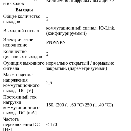
Количество цифровых выходов: 2
и выходов
Выходы
Общее количество
2
выходов
коммутационный сигнал, IO-Link,
Выходной сигнал
(конфигурируемый)
Электрическое
PNP/NPN
исполнение
Количество
2
цифровых выходов
Функция выходного
нормально открытый / нормально
сигнала
закрытый, (параметризуемый)
Макс. падение
напряжения
2,5
коммутационного
выхода DC [V]
Постоянный ток
нагрузки
150, (200 (…60 °C) 250 (…40 °C))
коммутационного
выхода DC [mA]
Частота
переключения DC
< 170
[Hz]