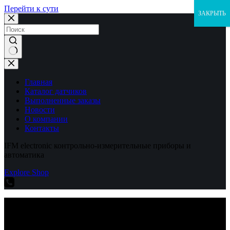
Перейти к сути
ЗАКРЫТЬ
Ничего
не
найдено
Главная
Каталог датчиков
Выполненные заказы
Новости
О компании
Контакты
IFM electronic контрольно-измерительные приборы и
автоматика
Explore Shop
IFM electronic контрольно-измерительные приборы и
автоматика