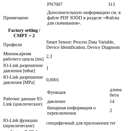
PN7007
313
Дополнительную информацию см. в
Примечание
файле PDF IODD в разделе «Файлы
для скачивания».
Factory setting /
CMPT = 2
Smart Sensor: Process Data Variable,
Профили
Device Identification, Device Diagnosis
Миним.время
2,3
рабочего цикла [ms]
IO-Link разрешение
1
давления [mbar]
IO-Link разрешение
0,0001
давления [MPa]
длина
Функция
бита
Рабочие данные IO-
давление
14
Link (циклические)
бинарная информация о
2
переключении
IO-Link функции
специфичный для приложения тег
(ациклические)