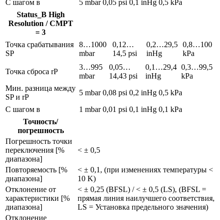
С шагом в
5 mbar
0,05 psi
0,1 inHg
0,5 kPa
Status_B High
Resolution / CMPT
= 3
Точка срабатывания
8…1000
0,12…
0,2…29,5
0,8…100
SP
mbar
14,5 psi
inHg
kPa
3…995
0,05…
0,1…29,4
0,3…99,5
Точка сброса rP
mbar
14,43 psi
inHg
kPa
Мин. разница между
5 mbar
0,08 psi
0,2 inHg
0,5 kPa
SP и rP
С шагом в
1 mbar
0,01 psi
0,1 inHg
0,1 kPa
Точность/
погрешность
Погрешность точки
переключения [%
< ± 0,5
диапазона]
Повторяемость [%
< ± 0,1, (при изменениях температуры <
диапазона]
10 K)
Отклонение от
< ± 0,25 (BFSL) / < ± 0,5 (LS), (BFSL =
характеристики [%
прямая линия наилучшего соответствия,
диапазона]
LS = Установка предельного значения)
Отклонение