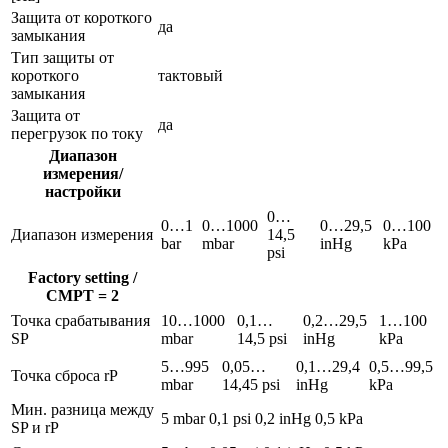
Защита от короткого
да
замыкания
Тип защиты от
короткого
тактовый
замыкания
Защита от
да
перегрузок по току
Диапазон
измерения/
настройки
0…
0…1
0…1000
0…29,5
0…100
Диапазон измерения
14,5
bar
mbar
inHg
kPa
psi
Factory setting /
CMPT = 2
Точка срабатывания
10…1000
0,1…
0,2…29,5
1…100
SP
mbar
14,5 psi
inHg
kPa
5…995
0,05…
0,1…29,4
0,5…99,5
Точка сброса rP
mbar
14,45 psi
inHg
kPa
Мин. разница между
5 mbar
0,1 psi
0,2 inHg
0,5 kPa
SP и rP