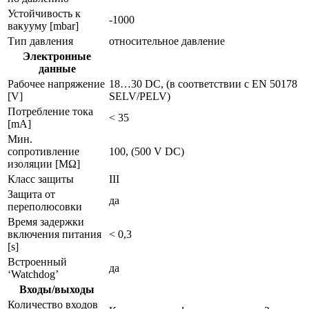
Устойчивость к
-1000
вакууму [mbar]
Тип давления
относительное давление
Электронные
данные
Рабочее напряжение
18…30 DC, (в соответствии с EN 50178
[V]
SELV/PELV)
Потребление тока
< 35
[mA]
Мин.
сопротивление
100, (500 V DC)
изоляции [MΩ]
Класс защиты
III
Защита от
да
переполюсовки
Время задержки
включения питания
< 0,3
[s]
Встроенный
да
‘Watchdog’
Входы/выходы
Количество входов