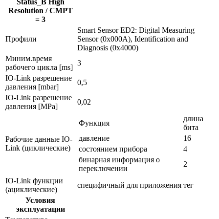
Status_B High
Resolution / CMPT
= 3
Smart Sensor ED2: Digital Measuring
Профили
Sensor (0x000A), Identification and
Diagnosis (0x4000)
Миним.время
3
рабочего цикла [ms]
IO-Link разрешение
0,5
давления [mbar]
IO-Link разрешение
0,02
давления [MPa]
длина
Функция
бита
давление
16
Рабочие данные IO-
Link (циклические)
состоянием прибора
4
бинарная информация о
2
переключении
IO-Link функции
специфичный для приложения тег
(ациклические)
Условия
эксплуатации