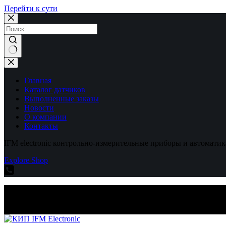
Перейти к сути
Ничего
не
найдено
Главная
Каталог датчиков
Выполненные заказы
Новости
О компании
Контакты
IFM electronic контрольно-измерительные приборы и автоматик
Explore Shop
IFM electronic контрольно-измерительные приборы и автоматик