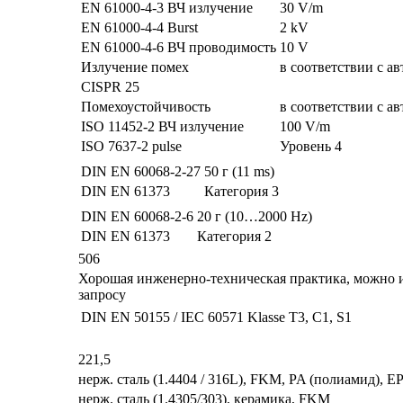
EN 61000-4-3 ВЧ излучение
30 V/m
EN 61000-4-4 Burst
2 kV
EN 61000-4-6 ВЧ проводимость
10 V
Излучение помех
в соответствии с а
CISPR 25
Помехоустойчивость
в соответствии с а
ISO 11452-2 ВЧ излучение
100 V/m
ISO 7637-2 pulse
Уровень 4
DIN EN 60068-2-27
50 г (11 ms)
DIN EN 61373
Категория 3
DIN EN 60068-2-6
20 г (10…2000 Hz)
DIN EN 61373
Категория 2
506
Хорошая инженерно-техническая практика, можно и
запросу
DIN EN 50155 / IEC 60571
Klasse T3, C1, S1
221,5
нерж. сталь (1.4404 / 316L), FKM, PA (полиамид), 
нерж. сталь (1.4305/303), керамика, FKM