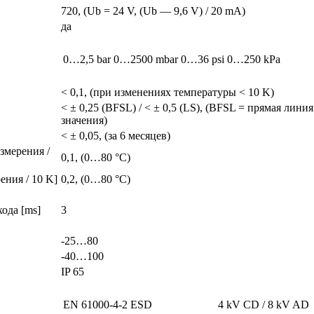
720, (Ub = 24 V, (Ub — 9,6 V) / 20 mA)
да
0…2,5 bar
0…2500 mbar
0…36 psi
0…250 kPa
< 0,1, (при изменениях температуры < 10 K)
< ± 0,25 (BFSL) / < ± 0,5 (LS), (BFSL = прямая лин
значения)
< ± 0,05, (за 6 месяцев)
змерения /
0,1, (0…80 °C)
ния / 10 K]
0,2, (0…80 °C)
ода [ms]
3
-25…80
-40…100
IP 65
EN 61000-4-2 ESD
4 kV CD / 8 kV AD