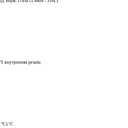
 нерж. сталь (1.4404 / 316L)
PT внутренняя резьба
 °C) °C