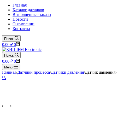
Главная
Каталог датчиков
Выполненные заказы
Новости
О компании
Контакты
Поиск
Корзина
0,00
₽
0
Поиск
Корзина
0,00
₽
0
Menu
Главная
/
Датчики процесса
/
Датчики давления
/
Датчик давления 
🔍