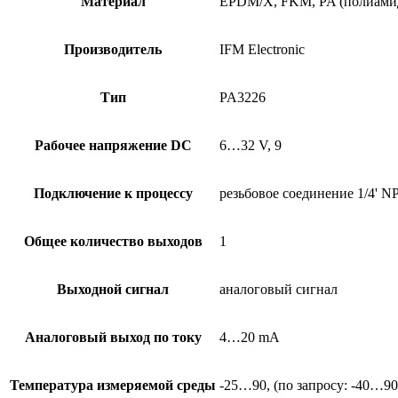
Материал
EPDM/X, FKM, PA (полиамид),
Производитель
IFM Electronic
Тип
PA3226
Рабочее напряжение DC
6…32 V, 9
Подключение к процессу
резьбовое соединение 1/4' N
Общее количество выходов
1
Выходной сигнал
аналоговый сигнал
Аналоговый выход по току
4…20 mA
Температура измеряемой среды
-25…90, (по запросу: -40…90