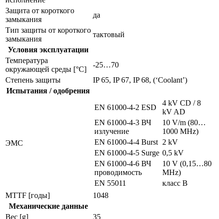
Защита от короткого
да
замыкания
Тип защиты от короткого
тактовый
замыкания
Условия эксплуатации
Температура
-25…70
окружающей среды [°C]
Степень защиты
IP 65, IP 67, IP 68, (‘Coolant’)
Испытания / одобрения
4 kV CD / 8
EN 61000-4-2 ESD
kV AD
EN 61000-4-3 ВЧ
10 V/m (80…
излучение
1000 MHz)
EN 61000-4-4 Burst
2 kV
ЭMC
EN 61000-4-5 Surge
0,5 kV
EN 61000-4-6 ВЧ
10 V (0,15…80
проводимость
MHz)
EN 55011
класс B
MTTF [годы]
1048
Механические данные
Вес [g]
35