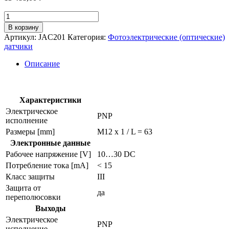
Количество
товара
В корзину
Датчик
Артикул:
JAC201
Категория:
Фотоэлектрические (оптические)
диффузного
датчики
отражения
jac201
Описание
Характеристики
Электрическое
PNP
исполнение
Размеры [mm]
M12 x 1 / L = 63
Электронные данные
Рабочее напряжение [V]
10…30 DC
Потребление тока [mA]
< 15
Класс защиты
III
Защита от
да
переполюсовки
Выходы
Электрическое
PNP
исполнение