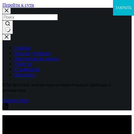
Перейти к сути
ЗАКРЫТЬ
Ничего
не
найдено
Главная
Каталог датчиков
Выполненные заказы
Новости
О компании
Контакты
IFM electronic контрольно-измерительные приборы и
автоматика
Explore Shop
IFM electronic контрольно-измерительные приборы и
автоматика