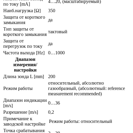
4…20, (масштабируемый)
по току [mA]
Наиб.нагрузка [Ω]
350
Защита от короткого
да
замыкания
Тип защиты от
тактовый
короткого замыкания
Защита от
да
перегрузок по току
Частота выхода [Hz]
0…1000
Диапазон
измерения/
настройки
Длина зонда L [mm]
200
относительный, абсолютно
Режим работы
газообразный, (абсолютный: reference
measurement recommended)
Диапазон индикации
0…36
[m/s]
Разрешение [m/s]
0,2
Примечание к
Режим работы: относительный
заводской настройке
Точка срабатывания