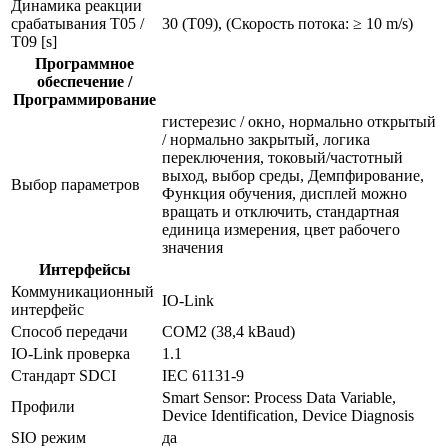
Динамика реакции
срабатывания T05 /
30 (T09), (Скорость потока: ≥ 10 m/s)
T09 [s]
Программное
обеспечение /
Программирование
гистерезис / окно, нормально открытый
/ нормально закрытый, логика
переключения, токовый/частотный
выход, выбор среды, Демпфирование,
Выбор параметров
Функция обучения, дисплей можно
вращать и отключить, стандартная
единица измерения, цвет рабочего
значения
Интерфейсы
Коммуникационный
IO-Link
интерфейс
Способ передачи
COM2 (38,4 kBaud)
IO-Link проверка
1.1
Стандарт SDCI
IEC 61131-9
Smart Sensor: Process Data Variable,
Профили
Device Identification, Device Diagnosis
SIO режим
да