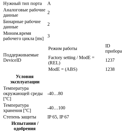
Нужный тип порта
A
Аналоговые рабочие
2
данные
Бинарные рабочие
2
данные
Миним.время
3
рабочего цикла [ms]
ID
Режим работы
прибора
Поддерживаемые
Factory setting / ModE =
DeviceID
1237
(REL)
ModE = (ABS)
1238
Условия
эксплуатации
Температура
окружающей среды
-40…80
[°C]
Температура
-40…100
хранения [°C]
Степень защиты
IP 65, IP 67
Испытания /
одобрения