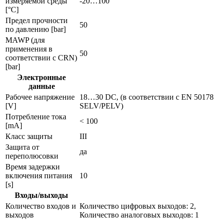
измеряемой среды
-20…100
[°C]
Предел прочности
50
по давлению [bar]
MAWP (для
применения в
50
соответствии с CRN)
[bar]
Электронные
данные
Рабочее напряжение
18…30 DC, (в соответствии с EN 50178
[V]
SELV/PELV)
Потребление тока
< 100
[mA]
Класс защиты
III
Защита от
да
переполюсовки
Время задержки
включения питания
10
[s]
Входы/выходы
Количество входов и
Количество цифровых выходов: 2,
выходов
Количество аналоговых выходов: 1