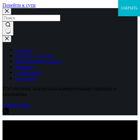
Перейти к сути
ЗАКРЫТЬ
Ничего
не
найдено
Главная
Каталог датчиков
Выполненные заказы
Новости
О компании
Контакты
IFM electronic контрольно-измерительные приборы и
автоматика
Explore Shop
IFM electronic контрольно-измерительные приборы и
автоматика