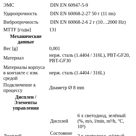
ЭMC
DIN EN 60947-5-9
Ударопрочность
DIN EN 60068-2-27
50 г (11 ms)
Вибропрочность
DIN EN 60068-2-6
2 г (10…2000 Hz)
MTTF [годы]
131
Механические
данные
Вес [g]
0,001
нерж. сталь (1.4404 / 316L), PBT-GF20,
Материал
PBT-GF30
Материалы корпуса
в контакте с изм.
нерж. сталь (1.4404 / 316L)
средой
Подключение к
Диаметр Ø 8 mm
процессу
Дисплеи /
Элементы
управления
6 x светодиод, зелёный
Дисплей
(%, m/s, l/min, m³/h, °C,
10³)
Состояние
Дисплей
2 x светодиод, жёлтый