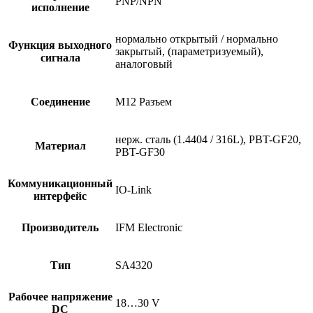
PNP/NPN
исполнение
нормально открытый / нормально
Функция выходного
закрытый, (параметризуемый),
сигнала
аналоговый
Соединение
M12 Разъем
нерж. сталь (1.4404 / 316L), PBT-GF20,
Материал
PBT-GF30
Коммуникационный
IO-Link
интерфейс
Производитель
IFM Electronic
Тип
SA4320
Рабочее напряжение
18…30 V
DC