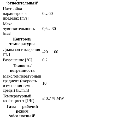
‘относительный’
Настройка
параметров в
0…60
пределах [m/s]
Макс.
чувствительность
0,6…30
[m/s]
Контроль
температуры
Диапазон измерения
-20…100
[°C]
Разрешение [°C]
0,2
Точность/
погрешность
Макс.температурный
градиент (скорость
10
изменения темп.
среды) [K/min]
Температурный
≤ 0,7 % MW
коэфициент [1/K]
Газы — рабочий
режим
‘абсолютный’