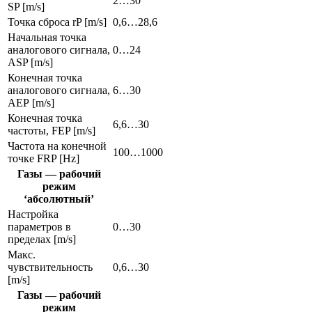
2…30
SP [m/s]
Точка сброса rP [m/s]
0,6…28,6
Начальная точка
аналогового сигнала,
0…24
ASP [m/s]
Конечная точка
аналогового сигнала,
6…30
АЕР [m/s]
Конечная точка
6,6…30
частоты, FEP [m/s]
Частота на конечной
100…1000
точке FRP [Hz]
Газы — рабочий
режим
‘абсолютный’
Настройка
параметров в
0…30
пределах [m/s]
Макс.
чувствительность
0,6…30
[m/s]
Газы — рабочий
режим