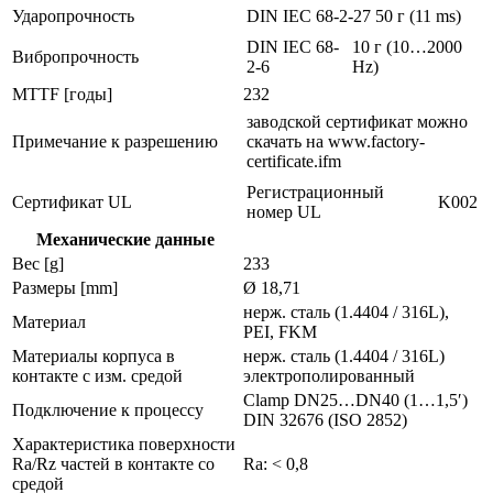
Ударопрочность
DIN IEC 68-2-27
50 г (11 ms)
DIN IEC 68-
10 г (10…2000
Вибропрочность
2-6
Hz)
MTTF [годы]
232
заводской сертификат можно
Примечание к разрешению
скачать на www.factory-
certificate.ifm
Регистрационный
Сертификат UL
K002
номер UL
Механические данные
Вес [g]
233
Размеры [mm]
Ø 18,71
нерж. сталь (1.4404 / 316L),
Материал
PEI, FKM
Материалы корпуса в
нерж. сталь (1.4404 / 316L)
контакте с изм. средой
электрополированный
Clamp DN25…DN40 (1…1,5′)
Подключение к процессу
DIN 32676 (ISO 2852)
Характеристика поверхности
Ra/Rz частей в контакте со
Ra: < 0,8
средой