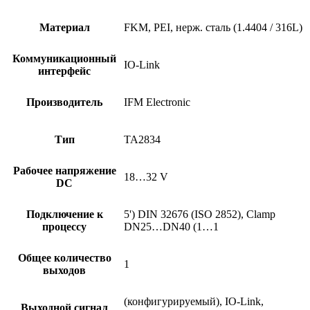
Материал
FKM, PEI, нерж. сталь (1.4404 / 316L)
Коммуникационный
IO-Link
интерфейс
Производитель
IFM Electronic
Тип
TA2834
Рабочее напряжение
18…32 V
DC
Подключение к
5') DIN 32676 (ISO 2852), Clamp
процессу
DN25…DN40 (1…1
Общее количество
1
выходов
(конфигурируемый), IO-Link,
Выходной сигнал