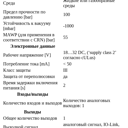
Жидкие или газообразные
Среда
среды
Предел прочности по
100
давлению [bar]
Устойчивость к вакууму
-1000
[mbar]
MAWP (для применения в
55
соответствии с CRN) [bar]
Электронные данные
18…32 DC, (‘supply class 2’
Рабочее напряжение [V]
согласно cULus)
Потребление тока [mA]
< 50
Класс защиты
III
Защита от переполюсовки
да
Время задержки включения
2
питания [s]
Входы/выходы
Количество аналоговых
Количество входов и выходов
выходов: 1
Выходы
Общее количество выходов
1
аналоговый сигнал, IO-Link,
Выходной сигнал