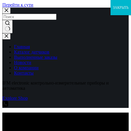
Перейти к сути
ЗАКРЫТЬ
Ничего
не
найдено
Главная
Каталог датчиков
Выполненные заказы
Новости
О компании
Контакты
IFM electronic контрольно-измерительные приборы и
автоматика
Explore Shop
IFM electronic контрольно-измерительные приборы и
автоматика