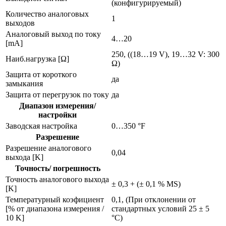
(конфигурируемый)
Количество аналоговых
1
выходов
Аналоговый выход по току
4…20
[mA]
250, ((18…19 V), 19…32 V: 300
Наиб.нагрузка [Ω]
Ω)
Защита от короткого
да
замыкания
Защита от перегрузок по току
да
Диапазон измерения/
настройки
Заводская настройка
0…350 °F
Разрешение
Разрешение аналогового
0,04
выхода [K]
Точность/ погрешность
Точность аналогового выхода
± 0,3 + (± 0,1 % MS)
[K]
Температурный коэфициент
0,1, (При отклонении от
[% от диапазона измерения /
стандартных условий 25 ± 5
10 K]
°C)