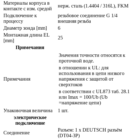
Материалы корпуса в
нерж. сталь (1.4404 / 316L), FKM
контакте с изм. средой
Подключение к
резьбовое соединение G 1/4
процессу
внешняя резьба
Диаметр зонда [mm]
6
Монтажная длина EL
25
[mm]
Примечания
Значения точности относятся к
проточной воде.
в отношении к UL: для
использования в цепи низкого
Примечания
напряжения с защитой от
сверхтоков
в соответствии с UL873 таб. 28.1
или Imax = 100/Ub (Ub
=напряжение цепи)
Упаковочная величина
1 шт.
электрическое
подключение
Разъем: 1 x DEUTSCH разъём
Соединение
(DT04-3P)