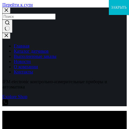
Перейти к сути
ЗАКРЫТЬ
Ничего
не
найдено
Главная
Каталог датчиков
Выполненные заказы
Новости
О компании
Контакты
IFM electronic контрольно-измерительные приборы и
автоматика
Explore Shop
IFM electronic контрольно-измерительные приборы и
автоматика