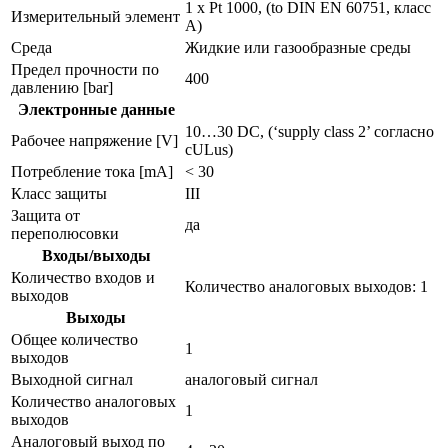
1 x Pt 1000, (to DIN EN 60751, класс
Измерительный элемент
A)
Среда
Жидкие или газообразные среды
Предел прочности по
400
давлению [bar]
Электронные данные
10…30 DC, (‘supply class 2’ согласно
Рабочее напряжение [V]
cULus)
Потребление тока [mA]
< 30
Класс защиты
III
Защита от
да
переполюсовки
Входы/выходы
Количество входов и
Количество аналоговых выходов: 1
выходов
Выходы
Общее количество
1
выходов
Выходной сигнал
аналоговый сигнал
Количество аналоговых
1
выходов
Аналоговый выход по