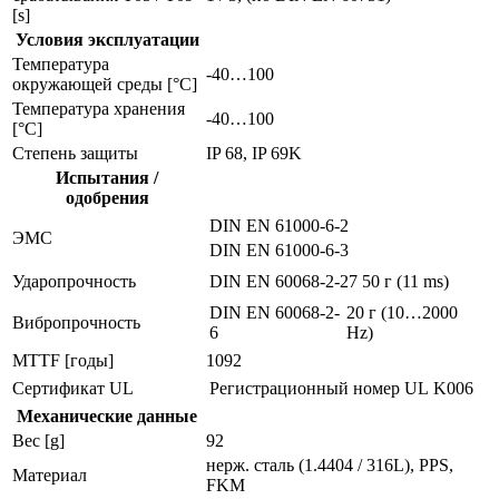
[s]
Условия эксплуатации
Температура
-40…100
окружающей среды [°C]
Температура хранения
-40…100
[°C]
Степень защиты
IP 68, IP 69K
Испытания /
одобрения
DIN EN 61000-6-2
ЭMC
DIN EN 61000-6-3
Ударопрочность
DIN EN 60068-2-27
50 г (11 ms)
DIN EN 60068-2-
20 г (10…2000
Вибропрочность
6
Hz)
MTTF [годы]
1092
Сертификат UL
Регистрационный номер UL
K006
Механические данные
Вес [g]
92
нерж. сталь (1.4404 / 316L), PPS,
Материал
FKM