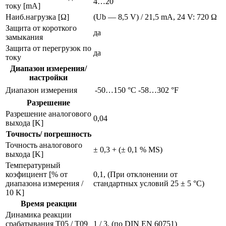
4…20
току [mA]
Наиб.нагрузка [Ω]
(Ub — 8,5 V) / 21,5 mA, 24 V: 720 Ω
Защита от короткого
да
замыкания
Защита от перегрузок по
да
току
Диапазон измерения/
настройки
Диапазон измерения
-50…150 °C
-58…302 °F
Разрешение
Разрешение аналогового
0,04
выхода [K]
Точность/ погрешность
Точность аналогового
± 0,3 + (± 0,1 % MS)
выхода [K]
Температурный
коэфициент [% от
0,1, (При отклонении от
диапазона измерения /
стандартных условий 25 ± 5 °C)
10 K]
Время реакции
Динамика реакции
срабатывания T05 / T09
1 / 3, (по DIN EN 60751)