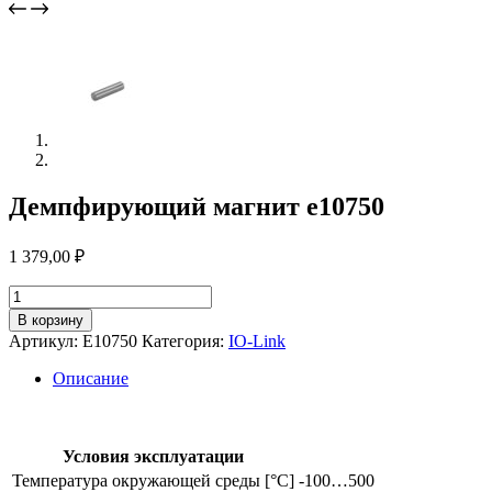
Демпфирующий магнит e10750
1 379,00
₽
Количество
товара
В корзину
Демпфирующий
Артикул:
E10750
Категория:
IO-Link
магнит
e10750
Описание
Условия эксплуатации
Температура окружающей среды [°C]
-100…500