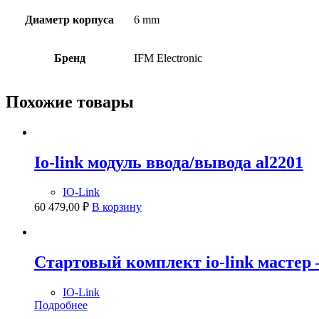
Диаметр корпуса
6 mm
Бренд
IFM Electronic
Похожие товары
Io-link модуль ввода/вывода al2201
IO-Link
60 479,00
₽
В корзину
Стартовый комплект io-link мастер
IO-Link
Подробнее