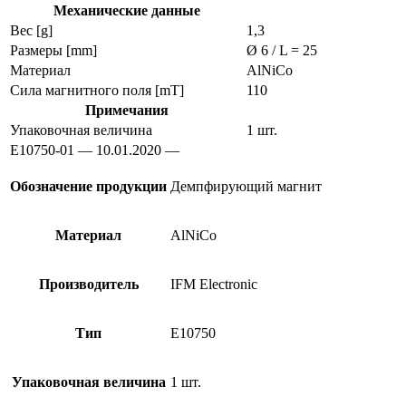
Механические данные
Вес [g]
1,3
Размеры [mm]
Ø 6 / L = 25
Материал
AlNiCo
Сила магнитного поля [mT]
110
Примечания
Упаковочная величина
1 шт.
E10750-01 — 10.01.2020 —
Обозначение продукции
Демпфирующий магнит
Материал
AlNiCo
Производитель
IFM Electronic
Тип
E10750
Упаковочная величина
1 шт.