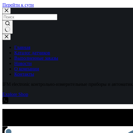
Перейти к сути
Ничего
не
найдено
Главная
Каталог датчиков
Выполненные заказы
Новости
О компании
Контакты
IFM electronic контрольно-измерительные приборы и автоматик
Explore Shop
IFM electronic контрольно-измерительные приборы и автоматик