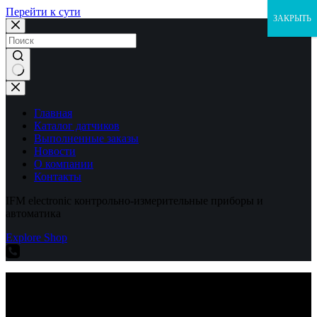
Перейти к сути
ЗАКРЫТЬ
Ничего
не
найдено
Главная
Каталог датчиков
Выполненные заказы
Новости
О компании
Контакты
IFM electronic контрольно-измерительные приборы и
автоматика
Explore Shop
IFM electronic контрольно-измерительные приборы и
автоматика