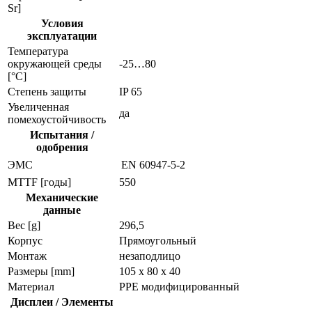
Sr]
Условия
эксплуатации
Температура
окружающей среды
-25…80
[°C]
Степень защиты
IP 65
Увеличенная
да
помехоустойчивость
Испытания /
одобрения
ЭMC
EN 60947-5-2
MTTF [годы]
550
Механические
данные
Вес [g]
296,5
Корпус
Прямоугольный
Монтаж
незаподлицо
Размеры [mm]
105 x 80 x 40
Материал
PPE модифицированный
Дисплеи / Элементы