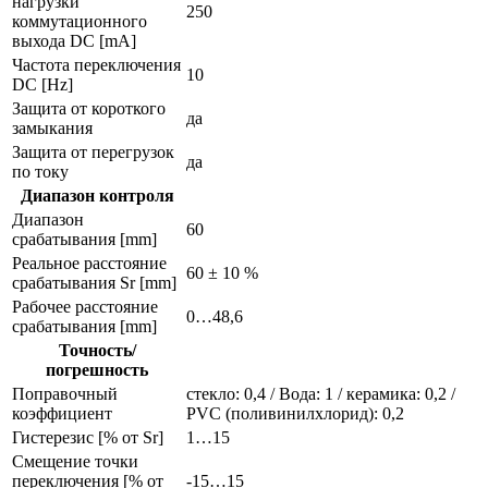
нагрузки
250
коммутационного
выхода DC [mA]
Частота переключения
10
DC [Hz]
Защита от короткого
да
замыкания
Защита от перегрузок
да
по току
Диапазон контроля
Диапазон
60
срабатывания [mm]
Реальное расстояние
60 ± 10 %
срабатывания Sr [mm]
Рабочее расстояние
0…48,6
срабатывания [mm]
Точность/
погрешность
Поправочный
стекло: 0,4 / Вода: 1 / керамика: 0,2 /
коэффициент
PVC (поливинилхлорид): 0,2
Гистерезис [% от Sr]
1…15
Смещение точки
переключения [% от
-15…15