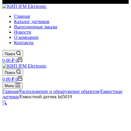
Главная
Каталог датчиков
Выполненные заказы
Новости
О компании
Контакты
Поиск
Корзина
0,00
₽
0
Поиск
Корзина
0,00
₽
0
Menu
Главная
/
Расположение и обнаружение объектов
/
Емкостные
датчики
/
Емкостной датчик kd5019
🔍