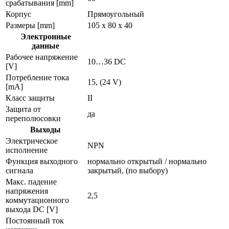
срабатывания [mm]
Корпус
Прямоугольный
Размеры [mm]
105 x 80 x 40
Электронные
данные
Рабочее напряжение
10…36 DC
[V]
Потребление тока
15, (24 V)
[mA]
Класс защиты
II
Защита от
да
переполюсовки
Выходы
Электрическое
NPN
исполнение
Функция выходного
нормально открытый / нормально
сигнала
закрытый, (по выбору)
Макс. падение
напряжения
2,5
коммутационного
выхода DC [V]
Постоянный ток