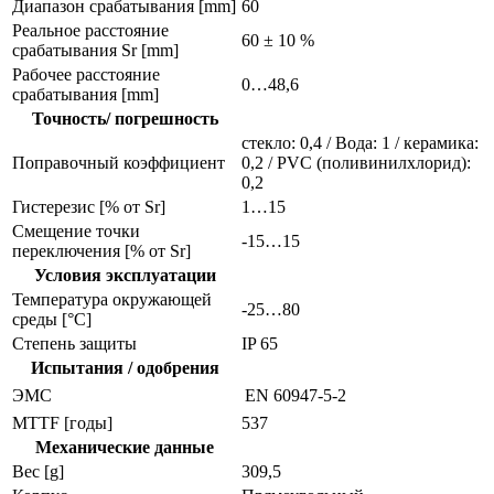
Диапазон срабатывания [mm]
60
Реальное расстояние
60 ± 10 %
срабатывания Sr [mm]
Рабочее расстояние
0…48,6
срабатывания [mm]
Точность/ погрешность
стекло: 0,4 / Вода: 1 / керамика:
Поправочный коэффициент
0,2 / PVC (поливинилхлорид):
0,2
Гистерезис [% от Sr]
1…15
Смещение точки
-15…15
переключения [% от Sr]
Условия эксплуатации
Температура окружающей
-25…80
среды [°C]
Степень защиты
IP 65
Испытания / одобрения
ЭMC
EN 60947-5-2
MTTF [годы]
537
Механические данные
Вес [g]
309,5