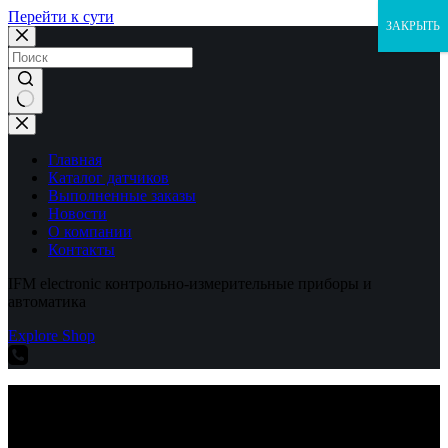
Перейти к сути
ЗАКРЫТЬ
Ничего
не
найдено
Главная
Каталог датчиков
Выполненные заказы
Новости
О компании
Контакты
IFM electronic контрольно-измерительные приборы и
автоматика
Explore Shop
IFM electronic контрольно-измерительные приборы и
автоматика