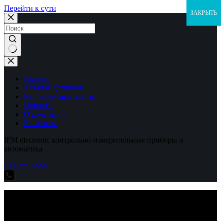
Перейти к сути
ЗАКРЫТЬ
Ничего
не
найдено
Главная
Каталог датчиков
Выполненные заказы
Новости
О компании
Контакты
IFM electronic контрольно-измерительные приборы и
автоматика
Explore Shop
IFM electronic контрольно-измерительные приборы и
автоматика