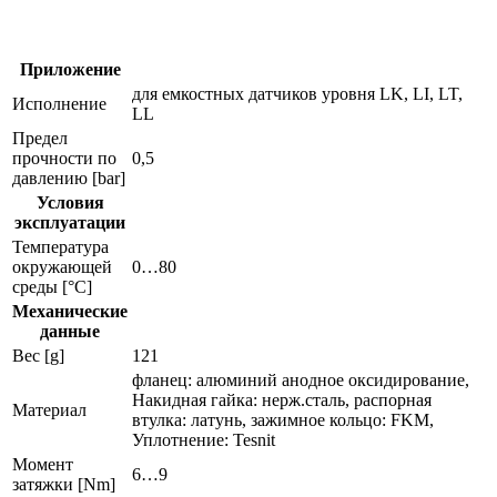
датчиков
уровня
e43007
Приложение
для емкостных датчиков уровня LK, LI, LT,
Исполнение
LL
Предел
прочности по
0,5
давлению [bar]
Условия
эксплуатации
Температура
окружающей
0…80
среды [°C]
Механические
данные
Вес [g]
121
фланец: алюминий анодное оксидирование,
Накидная гайка: нерж.сталь, распорная
Материал
втулка: латунь, зажимное кольцо: FKM,
Уплотнение: Tesnit
Момент
6…9
затяжки [Nm]