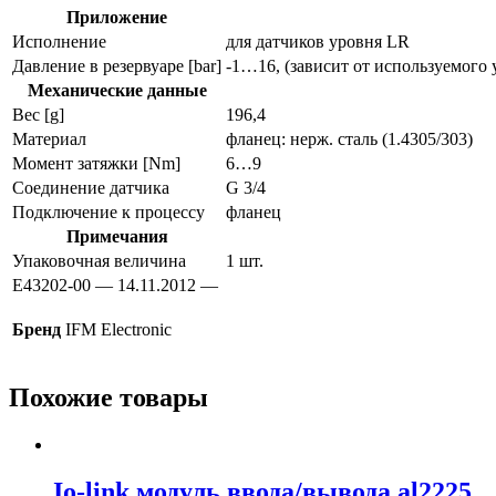
Приложение
Исполнение
для датчиков уровня LR
Давление в резервуаре [bar]
-1…16, (зависит от используемого
Механические данные
Вес [g]
196,4
Материал
фланец: нерж. сталь (1.4305/303)
Момент затяжки [Nm]
6…9
Соединение датчика
G 3/4
Подключение к процессу
фланец
Примечания
Упаковочная величина
1 шт.
E43202-00 — 14.11.2012 —
Бренд
IFM Electronic
Похожие товары
Io-link модуль ввода/вывода al2225