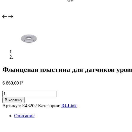
Фланцевая пластина для датчиков уров
6 660,00
₽
Количество
товара
В корзину
Фланцевая
Артикул:
E43202
Категория:
IO-Link
пластина
для
Описание
датчиков
уровня
e43202