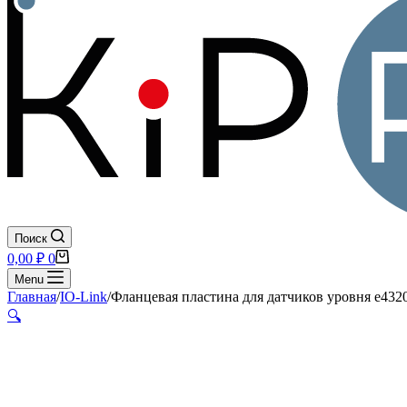
Поиск
Корзина
0,00
₽
0
Menu
Главная
/
IO-Link
/
Фланцевая пластина для датчиков уровня e432
🔍