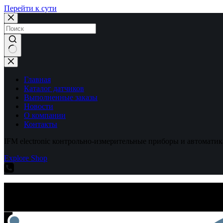
Перейти к сути
Ничего
не
найдено
Главная
Каталог датчиков
Выполненные заказы
Новости
О компании
Контакты
IFM electronic контрольно-измерительные приборы и автоматик
Explore Shop
IFM electronic контрольно-измерительные приборы и автоматик