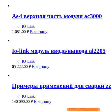
As-i верхняя часть модуля ac3000
IO-Link
1 681,00
₽
В корзину
Io-link модуль ввода/вывода al2205
IO-Link
65 222,00
₽
В корзину
Примеры применений для сварки zz
IO-Link
140 090,00
₽
В корзину