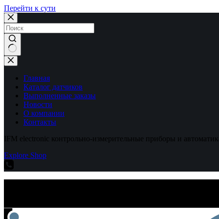
Перейти к сути
Ничего
не
найдено
Главная
Каталог датчиков
Выполненные заказы
Новости
О компании
Контакты
IFM electronic контрольно-измерительные приборы и автоматик
Explore Shop
IFM electronic контрольно-измерительные приборы и автоматик