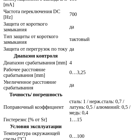
[mA]
Частота переключения DC
700
[Hz]
Защита от короткого
да
замыкания
Тип защиты от короткого
тактовый
замыкания
Защита от перегрузок по току
да
Диапазон контроля
Диапазон срабатывания [mm]
4
Рабочее расстояние
0…3,25
срабатывания [mm]
Увеличенное расстояние
да
срабатывания
Точность/ погрешность
сталь: 1 / нерж.сталь: 0,7 /
Поправочный коэффициент
латунь: 0,5 / алюминий: 0,5 /
медь: 0,4
Гистерезис [% от Sr]
1…15
Условия эксплуатации
Температура окружающей
0…100
среды [°C]