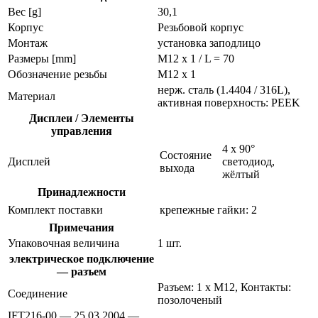
Вес [g]
30,1
Корпус
Резьбовой корпус
Монтаж
установка заподлицо
Размеры [mm]
M12 x 1 / L = 70
Обозначение резьбы
M12 x 1
нерж. сталь (1.4404 / 316L),
Материал
активная поверхность: PEEK
Дисплеи / Элементы
управления
4 x 90°
Состояние
Дисплей
светодиод,
выхода
жёлтый
Принадлежности
Комплект поставки
крепежные гайки: 2
Примечания
Упаковочная величина
1 шт.
электрическое подключение
— разъем
Разъем: 1 x M12, Контакты:
Соединение
позолоченый
IFT216-00 — 25.03.2004 —