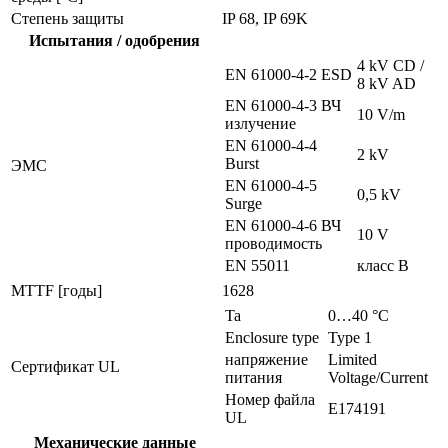
Степень защиты
IP 68, IP 69K
Испытания / одобрения
4 kV CD /
EN 61000-4-2 ESD
8 kV AD
EN 61000-4-3 ВЧ
10 V/m
излучение
EN 61000-4-4
2 kV
Burst
ЭMC
EN 61000-4-5
0,5 kV
Surge
EN 61000-4-6 ВЧ
10 V
проводимость
EN 55011
класс B
MTTF [годы]
1628
Ta
0…40 °C
Enclosure type
Type 1
напряжение
Limited
Сертификат UL
питания
Voltage/Current
Номер файла
E174191
UL
Механические данные