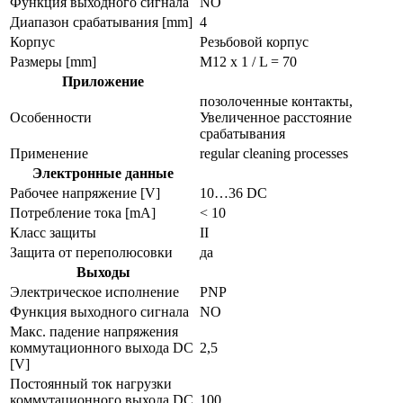
Функция выходного сигнала
NO
Диапазон срабатывания [mm]
4
Корпус
Резьбовой корпус
Размеры [mm]
M12 x 1 / L = 70
Приложение
позолоченные контакты,
Особенности
Увеличенное расстояние
срабатывания
Применение
regular cleaning processes
Электронные данные
Рабочее напряжение [V]
10…36 DC
Потребление тока [mA]
< 10
Класс защиты
II
Защита от переполюсовки
да
Выходы
Электрическое исполнение
PNP
Функция выходного сигнала
NO
Макс. падение напряжения
коммутационного выхода DC
2,5
[V]
Постоянный ток нагрузки
коммутационного выхода DC
100