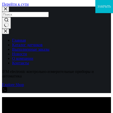
Перейти к сути
ЗАКРЫТЬ
Ничего
не
найдено
Главная
Каталог датчиков
Выполненные заказы
Новости
О компании
Контакты
IFM electronic контрольно-измерительные приборы и
автоматика
Explore Shop
IFM electronic контрольно-измерительные приборы и
автоматика