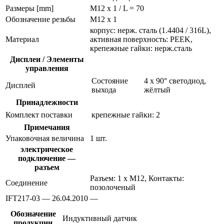
Размеры [mm]
M12 x 1 / L = 70
Обозначение резьбы
M12 x 1
корпус: нерж. сталь (1.4404 / 316L),
Материал
активная поверхность: PEEK,
крепежные гайки: нерж.сталь
Дисплеи / Элементы
управления
Состояние
4 x 90° светодиод,
Дисплей
выхода
жёлтый
Принадлежности
Комплект поставки
крепежные гайки: 2
Примечания
Упаковочная величина
1 шт.
электрическое
подключение —
разъем
Разъем: 1 x M12, Контакты:
Соединение
позолоченый
IFT217-03 — 26.04.2010 —
Обозначение
Индуктивный датчик
продукции