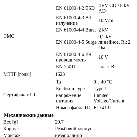
4 kV CD / 8 kV
EN 61000-4-2 ESD
AD
EN 61000-4-3 ВЧ
10 V/m
излучение
EN 61000-4-4 Burst
2 kV
ЭMC
0,5 kV
EN 61000-4-5 Surge
линейное, Ri: 2
Ом
EN 61000-4-6 ВЧ
10 V
проводимость
EN 55011
класс B
MTTF [годы]
1623
Ta
0…40 °C
Enclosure type
Type 1
Сертификат UL
напряжение
Limited
питания
Voltage/Current
Номер файла UL
E174191
Механические данные
Вес [g]
29,7
Корпус
Резьбовой корпус
Монтаж
незаподлицо