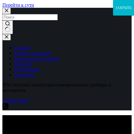
Перейти к сути
ЗАКРЫТЬ
Ничего
не
найдено
Главная
Каталог датчиков
Выполненные заказы
Новости
О компании
Контакты
IFM electronic контрольно-измерительные приборы и
автоматика
Explore Shop
IFM electronic контрольно-измерительные приборы и
автоматика