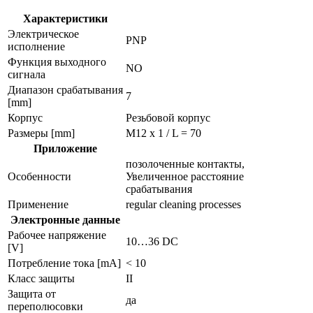
Характеристики
Электрическое
PNP
исполнение
Функция выходного
NO
сигнала
Диапазон срабатывания
7
[mm]
Корпус
Резьбовой корпус
Размеры [mm]
M12 x 1 / L = 70
Приложение
позолоченные контакты,
Особенности
Увеличенное расстояние
срабатывания
Применение
regular cleaning processes
Электронные данные
Рабочее напряжение
10…36 DC
[V]
Потребление тока [mA]
< 10
Класс защиты
II
Защита от
да
переполюсовки