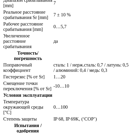
Диапазон срабатывания
7
[mm]
Реальное расстояние
7 ± 10 %
срабатывания Sr [mm]
Рабочее расстояние
0…5,7
срабатывания [mm]
Увеличенное
расстояние
да
срабатывания
Точность/
погрешность
Поправочный
сталь: 1 / нерж.сталь: 0,7 / латунь: 0,5
коэффициент
/ алюминий: 0,4 / медь: 0,3
Гистерезис [% от Sr]
1…20
Смещение точки
-10…10
переключения [% от Sr]
Условия эксплуатации
Температура
окружающей среды
0…100
[°C]
Степень защиты
IP 68, IP 69K, (‘COP’)
Испытания /
одобрения