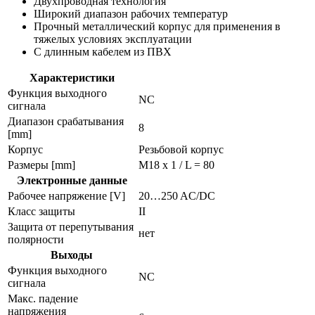
Двухпроводная технология
Широкий диапазон рабочих температур
Прочный металлический корпус для применения в
тяжелых условиях эксплуатации
С длинным кабелем из ПВХ
Характеристики
Функция выходного
NC
сигнала
Диапазон срабатывания
8
[mm]
Корпус
Резьбовой корпус
Размеры [mm]
M18 x 1 / L = 80
Электронные данные
Рабочее напряжение [V]
20…250 AC/DC
Класс защиты
II
Защита от перепутывания
нет
полярности
Выходы
Функция выходного
NC
сигнала
Макс. падение
напряжения