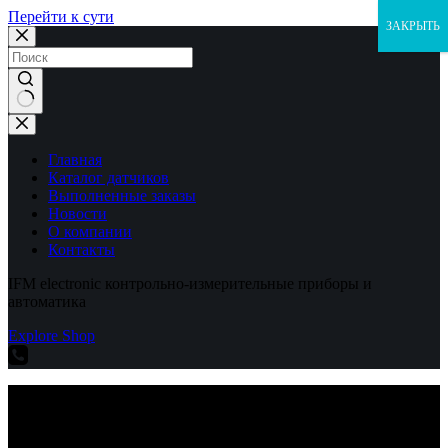
Перейти к сути
ЗАКРЫТЬ
Ничего
не
найдено
Главная
Каталог датчиков
Выполненные заказы
Новости
О компании
Контакты
IFM electronic контрольно-измерительные приборы и
автоматика
Explore Shop
IFM electronic контрольно-измерительные приборы и
автоматика