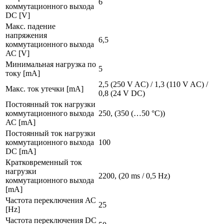
6
коммутационного выхода
DC [V]
Макс. падение
напряжения
6,5
коммутационного выхода
АС [V]
Минимальная нагрузка по
5
току [mA]
2,5 (250 V AC) / 1,3 (110 V AC) /
Макс. ток утечки [mA]
0,8 (24 V DC)
Постоянный ток нагрузки
коммутационного выхода
250, (350 (…50 °C))
АС [mA]
Постоянный ток нагрузки
коммутационного выхода
100
DC [mA]
Кратковременный ток
нагрузки
2200, (20 ms / 0,5 Hz)
коммутационного выхода
[mA]
Частота переключения АС
25
[Hz]
Частота переключения DC