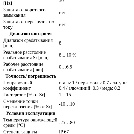
50
[Hz]
Защита от короткого
нет
замыкания
Защита от перегрузок по
нет
току
Диапазон контроля
Диапазон срабатывания
8
[mm]
Реальное расстояние
8 ± 10 %
срабатывания Sr [mm]
Рабочее расстояние
0…6,5
срабатывания [mm]
Точность/ погрешность
Поправочный
сталь: 1 / нерж.сталь: 0,7 / латунь:
коэффициент
0,4 / алюминий: 0,3 / медь: 0,2
Гистерезис [% от Sr]
1…15
Смещение точки
-10…10
переключения [% от Sr]
Условия эксплуатации
Температура окружающей
-25…80
среды [°C]
Степень защиты
IP 67