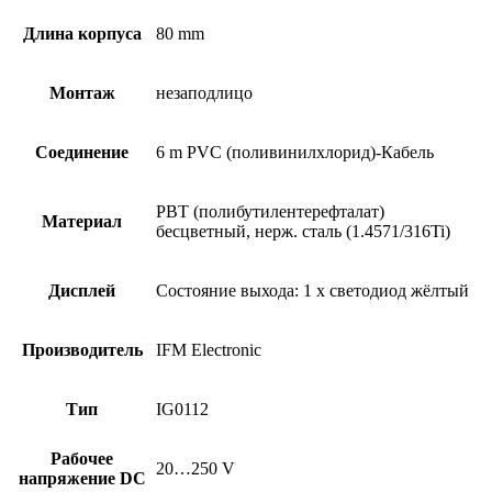
Длина корпуса
80 mm
Монтаж
незаподлицо
Соединение
6 m PVC (поливинилхлорид)-Кабель
PBT (полибутилентерефталат)
Материал
бесцветный, нерж. сталь (1.4571/316Ti)
Дисплей
Состояние выхода: 1 x светодиод жёлтый
Производитель
IFM Electronic
Тип
IG0112
Рабочее
20…250 V
напряжение DC