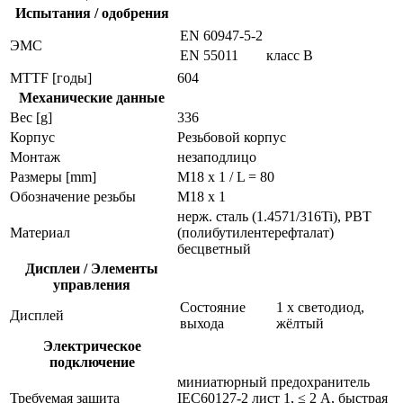
Испытания / одобрения
EN 60947-5-2
ЭMC
EN 55011
класс B
MTTF [годы]
604
Механические данные
Вес [g]
336
Корпус
Резьбовой корпус
Монтаж
незаподлицо
Размеры [mm]
M18 x 1 / L = 80
Обозначение резьбы
M18 x 1
нерж. сталь (1.4571/316Ti), PBT
Материал
(полибутилентерефталат)
бесцветный
Дисплеи / Элементы
управления
Состояние
1 x светодиод,
Дисплей
выхода
жёлтый
Электрическое
подключение
миниатюрный предохранитель
Требуемая защита
IEC60127-2 лист 1, ≤ 2 A, быстрая