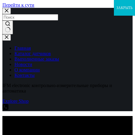
Перейти к сути
ЗАКРЫТЬ
Ничего
не
найдено
Главная
Каталог датчиков
Выполненные заказы
Новости
О компании
Контакты
IFM electronic контрольно-измерительные приборы и
автоматика
Explore Shop
IFM electronic контрольно-измерительные приборы и
автоматика