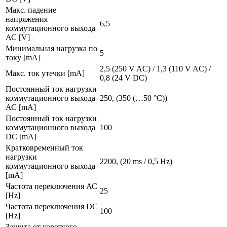
Макс. падение
напряжения
6,5
коммутационного выхода
АС [V]
Минимальная нагрузка по
5
току [mA]
2,5 (250 V AC) / 1,3 (110 V AC) /
Макс. ток утечки [mA]
0,8 (24 V DC)
Постоянный ток нагрузки
коммутационного выхода
250, (350 (…50 °C))
АС [mA]
Постоянный ток нагрузки
коммутационного выхода
100
DC [mA]
Кратковременный ток
нагрузки
2200, (20 ms / 0,5 Hz)
коммутационного выхода
[mA]
Частота переключения АС
25
[Hz]
Частота переключения DC
100
[Hz]
Защита от короткого