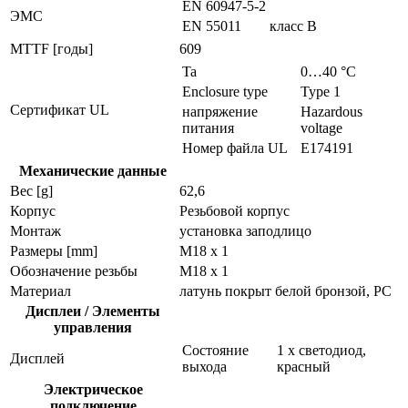
EN 60947-5-2
ЭMC
EN 55011
класс B
MTTF [годы]
609
Ta
0…40 °C
Enclosure type
Type 1
Сертификат UL
напряжение
Hazardous
питания
voltage
Номер файла UL
E174191
Механические данные
Вес [g]
62,6
Корпус
Резьбовой корпус
Монтаж
установка заподлицо
Размеры [mm]
M18 x 1
Обозначение резьбы
M18 x 1
Материал
латунь покрыт белой бронзой, PC
Дисплеи / Элементы
управления
Состояние
1 x светодиод,
Дисплей
выхода
красный
Электрическое
подключение