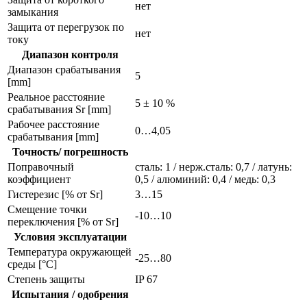
нет
замыкания
Защита от перегрузок по
нет
току
Диапазон контроля
Диапазон срабатывания
5
[mm]
Реальное расстояние
5 ± 10 %
срабатывания Sr [mm]
Рабочее расстояние
0…4,05
срабатывания [mm]
Точность/ погрешность
Поправочный
сталь: 1 / нерж.сталь: 0,7 / латунь:
коэффициент
0,5 / алюминий: 0,4 / медь: 0,3
Гистерезис [% от Sr]
3…15
Смещение точки
-10…10
переключения [% от Sr]
Условия эксплуатации
Температура окружающей
-25…80
среды [°C]
Степень защиты
IP 67
Испытания / одобрения