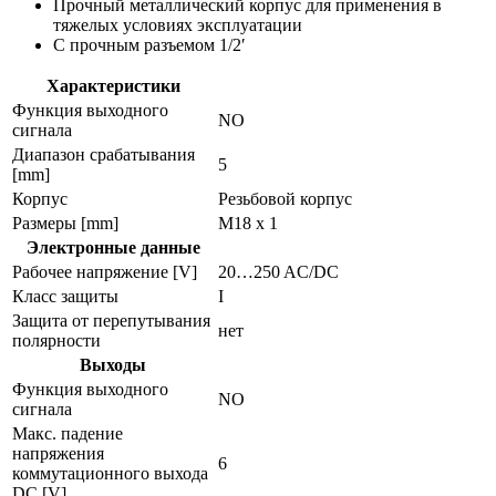
Прочный металлический корпус для применения в
тяжелых условиях эксплуатации
С прочным разъемом 1/2′
Характеристики
Функция выходного
NO
сигнала
Диапазон срабатывания
5
[mm]
Корпус
Резьбовой корпус
Размеры [mm]
M18 x 1
Электронные данные
Рабочее напряжение [V]
20…250 AC/DC
Класс защиты
I
Защита от перепутывания
нет
полярности
Выходы
Функция выходного
NO
сигнала
Макс. падение
напряжения
6
коммутационного выхода
DC [V]