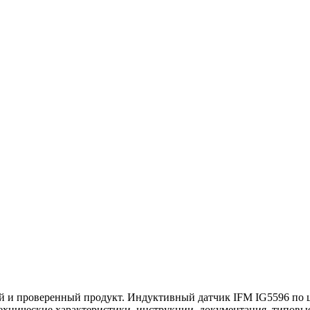
 и проверенный продукт. Индуктивный датчик IFM IG5596 по це
 технические характеристики, инструкции, документация, типов