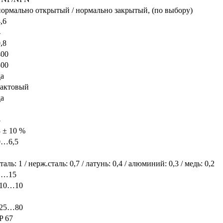
нормально открытый / нормально закрытый, (по выбору)
,6
4
,8
400
300
да
тактовый
да
8
8 ± 10 %
0…6,5
таль: 1 / нерж.сталь: 0,7 / латунь: 0,4 / алюминий: 0,3 / медь: 0,2
1…15
-10…10
-25…80
P 67