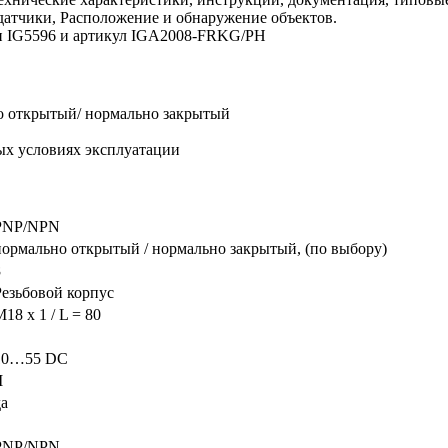
датчики, Расположение и обнаружение объектов.
ели IG5596 и артикул IGA2008-FRKG/PH
о открытый/ нормально закрытый
ых условиях эксплуатации
PNP/NPN
нормально открытый / нормально закрытый, (по выбору)
8
Резьбовой корпус
18 x 1 / L = 80
10…55 DC
I
да
PNP/NPN