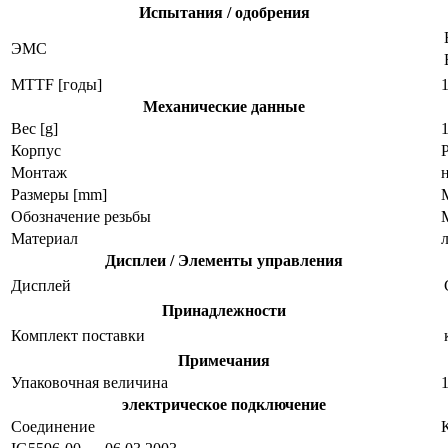
Испытания / одобрения
ЭMC
MTTF [годы]
Механические данные
Вес [g]
Корпус
Монтаж
Размеры [mm]
M
Обозначение резьбы
Материал
Дисплеи / Элементы управления
Дисплей
Принадлежности
Комплект поставки
Примечания
Упаковочная величина
1
электрическое подключение
Соединение