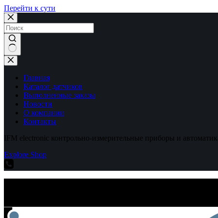
Перейти к сути
Ничего
не
найдено
Главная
Каталог датчиков
Выполненные заказы
Новости
О компании
Контакты
IFM electronic контрольно-измерительные приборы и автоматик
Explore Shop
IFM electronic контрольно-измерительные приборы и автоматик