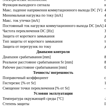
Функция выходного сигнала
Макс. падение напряжения коммутационного выхода DC [V]
4
Минимальная нагрузка по току [mA]
Макс. ток утечки [mA]
0
Постоянный ток нагрузки коммутационного выхода DC [mA]
Частота переключения DC [Hz]
Защита от короткого замыкания
Тип защиты от короткого замыкания
Защита от перегрузок по току
Диапазон контроля
Диапазон срабатывания [mm]
Реальное расстояние срабатывания Sr [mm]
Рабочее расстояние срабатывания [mm]
Точность/ погрешность
Поправочный коэффициент
с
Гистерезис [% от Sr]
Смещение точки переключения [% от Sr]
Условия эксплуатации
Температура окружающей среды [°C]
Степень защиты
I