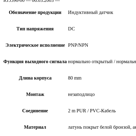
IG5596-00 — 06.03.2003 —
Обозначение продукции
Индуктивный датчик
Тип напряжения
DC
Электрическое исполнение
PNP/NPN
Функция выходного сигнала
нормально открытый / нормальн
Длина корпуса
80 mm
Монтаж
незаподлицо
Соединение
2 m PUR / PVC-Кабель
Материал
латунь покрыт белой бронзой, а