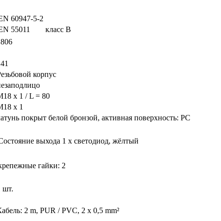
EN 60947-5-2
EN 55011
класс B
1806
141
Резьбовой корпус
незаподлицо
18 x 1 / L = 80
M18 x 1
латунь покрыт белой бронзой, активная поверхность: PC
Состояние выхода
1 x светодиод, жёлтый
крепежные гайки: 2
 шт.
Кабель: 2 m, PUR / PVC, 2 x 0,5 mm²