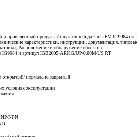
 и проверенный продукт. Индуктивный датчик IFM IG9984 по це
 технические характеристики, инструкции, документация, типов
датчики, Расположение и обнаружение объектов.
ели IG9984 и артикул IGB2005-ARKG/UP/0,80M/US RT
о открытый/ нормально закрытый
ых условиях эксплуатации
яжения
PNP/NPN
NO
5