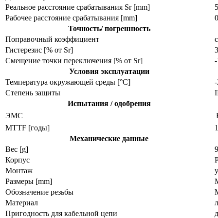
Реальное расстояние срабатывания Sr [mm]
Рабочее расстояние срабатывания [mm]
Точность/ погрешность
Поправочный коэффициент
с
Гистерезис [% от Sr]
Смещение точки переключения [% от Sr]
Условия эксплуатации
Температура окружающей среды [°C]
Степень защиты
I
Испытания / одобрения
ЭMC
MTTF [годы]
Механические данные
Вес [g]
9
Корпус
Монтаж
Размеры [mm]
M
Обозначение резьбы
Материал
Пригодность для кабельной цепи