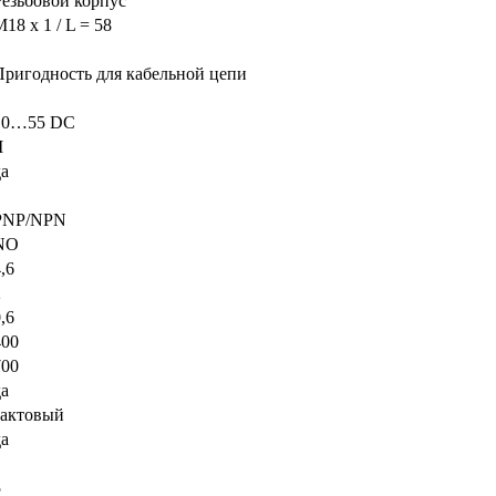
Резьбовой корпус
18 x 1 / L = 58
Пригодность для кабельной цепи
10…55 DC
I
да
PNP/NPN
NO
,6
2
,6
400
700
да
тактовый
да
5