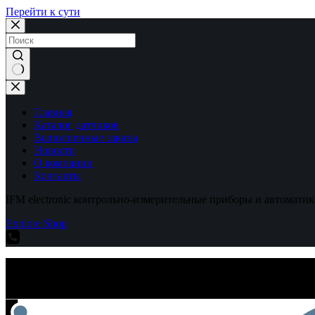
Перейти к сути
Ничего
не
найдено
Главная
Каталог датчиков
Выполненные заказы
Новости
О компании
Контакты
IFM electronic контрольно-измерительные приборы и автоматик
Explore Shop
IFM electronic контрольно-измерительные приборы и автоматик