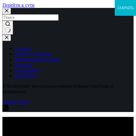
Перейти к сути
ЗАКРЫТЬ
Ничего
не
найдено
Главная
Каталог датчиков
Выполненные заказы
Новости
О компании
Контакты
IFM electronic контрольно-измерительные приборы и
автоматика
Explore Shop
IFM electronic контрольно-измерительные приборы и
автоматика