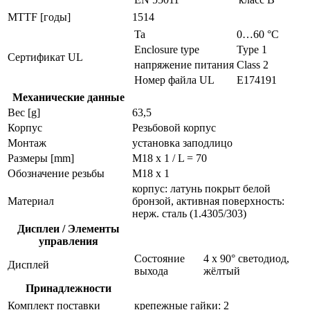
MTTF [годы]
1514
Ta
0…60 °C
Enclosure type
Type 1
Сертификат UL
напряжение питания
Class 2
Номер файла UL
E174191
Механические данные
Вес [g]
63,5
Корпус
Резьбовой корпус
Монтаж
установка заподлицо
Размеры [mm]
M18 x 1 / L = 70
Обозначение резьбы
M18 x 1
корпус: латунь покрыт белой
Материал
бронзой, активная поверхность:
нерж. сталь (1.4305/303)
Дисплеи / Элементы
управления
Состояние
4 x 90° светодиод,
Дисплей
выхода
жёлтый
Принадлежности
Комплект поставки
крепежные гайки: 2