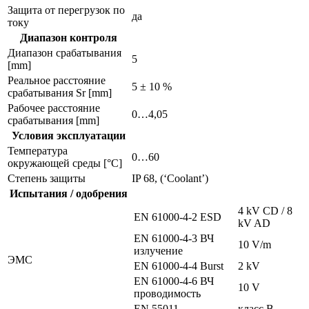
Защита от перегрузок по
да
току
Диапазон контроля
Диапазон срабатывания
5
[mm]
Реальное расстояние
5 ± 10 %
срабатывания Sr [mm]
Рабочее расстояние
0…4,05
срабатывания [mm]
Условия эксплуатации
Температура
0…60
окружающей среды [°C]
Степень защиты
IP 68, (‘Coolant’)
Испытания / одобрения
4 kV CD / 8
EN 61000-4-2 ESD
kV AD
EN 61000-4-3 ВЧ
10 V/m
излучение
ЭMC
EN 61000-4-4 Burst
2 kV
EN 61000-4-6 ВЧ
10 V
проводимость
EN 55011
класс B