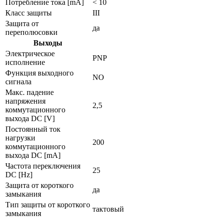
Потребление тока [mA]
< 10
Класс защиты
III
Защита от
да
переполюсовки
Выходы
Электрическое
PNP
исполнение
Функция выходного
NO
сигнала
Макс. падение
напряжения
2,5
коммутационного
выхода DC [V]
Постоянный ток
нагрузки
200
коммутационного
выхода DC [mA]
Частота переключения
25
DC [Hz]
Защита от короткого
да
замыкания
Тип защиты от короткого
тактовый
замыкания