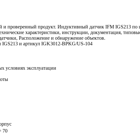
 и проверенный продукт. Индуктивный датчик IFM IGS213 по це
 технические характеристики, инструкции, документация, типов
датчики, Расположение и обнаружение объектов.
ели IGS213 и артикул IGK3012-BPKG/US-104
ых условиях эксплуатации
боты
орпус
= 70