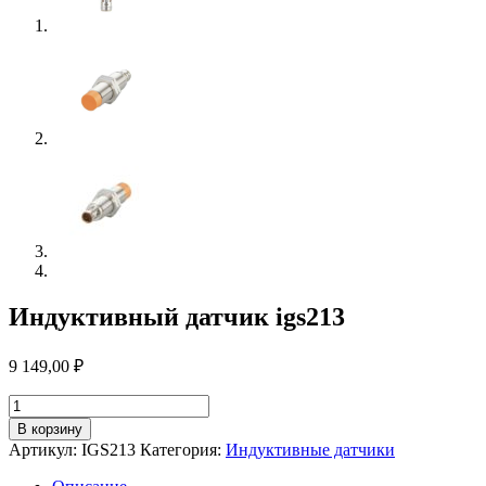
Индуктивный датчик igs213
9 149,00
₽
Количество
товара
В корзину
Индуктивный
Артикул:
IGS213
Категория:
Индуктивные датчики
датчик
igs213