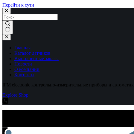
Перейти к сути
Ничего
не
найдено
Главная
Каталог датчиков
Выполненные заказы
Новости
О компании
Контакты
IFM electronic контрольно-измерительные приборы и автоматик
Explore Shop
IFM electronic контрольно-измерительные приборы и автоматик